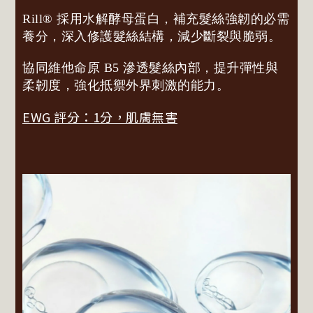
Rill® 採用水解酵母蛋白，補充髮絲強韌的必需
養分，深入修護髮絲結構，減少斷裂與脆弱。
協同維他命原 B5 滲透髮絲內部，提升彈性與
柔韌度，強化抵禦外界刺激的能力。
EWG 評分：1分，肌膚無害