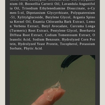
nium-10, Boswellia Carterii Oil, Lavandula Angustifol
ia Oil, Trisodium Ethylenediamine Disuccinate, o-Cy
men-5-ol, Dipotassium Glycyrrhizate, Polyquaternium
-51, Xylitylglucoside, Butylene Glycol, Argania Spino
sa Kernel Oil, Enantia Chlorantha Bark Extract, Lemo
n Verbena Extract, Butyl Avocadate, Curcuma Longa
(Turmeric) Root Extract, Pentylene Glycol, Boerhavia
Diffusa Root Extract, Codium Tomentosum Extract, O
leanolic Acid, Sodium Benzoate, Hydrolyzed Corn Pro
tein, Hydrolyzed Yeast Protein, Tocopherol, Potassium
Sorbate, Phytic Acid.