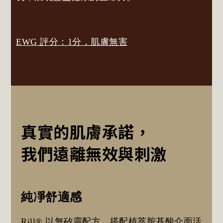
EWG 評分：1分，肌膚無害
真實的肌膚承諾，
我們遠離無效與刺激
純凈舒適感
Rill® 以無矽靈配方，搭配植萃胺基酸介面活