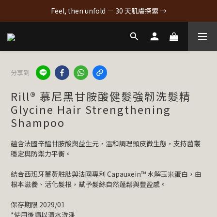
Feel, then unfold — 30 天肌膚探索 →
分享到
Rill® 慕尼黑甘胺酸健髮強韌洗髮精
Glycine Hair Strengthening
Shampoo
蘊含法國辛醯甘胺酸與益生元，溫和調理頭皮微生態，支持菌叢
穩定與防禦力平衡。
結合西班牙薑黃胜肽與法國專利 Capauxein™ 水解玉米蛋白，由
根本滋養、活化髮根，賦予髮絲自然蓬鬆與豐盈感。
保存期限 2029/01
*使用後請以清水洗淨