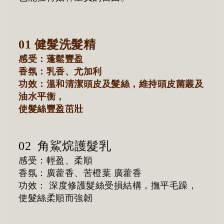
01 健髮洗髮精
感受：蓬鬆豐盈
香氛：乳香、尤加利
功效：溫和清潔頭皮及髮絲，維持頭皮菌叢及
油水平衡，
使髮絲豐盈茁壯
02
角鯊烷護髮乳
感受：輕盈、柔順
香氛：廣藿香、苦橙葉
廣藿香
功效：
深度修護髮絲受損結構，撫平毛躁，
使髮絲柔順而強韌