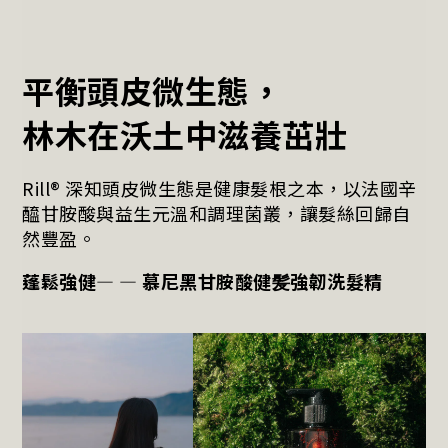
平衡頭皮微生態，
林木在沃土中滋養茁壯
Rill® 深知頭皮微生態是健康髮根之本，以法國辛
醯甘胺酸與益生元溫和調理菌叢，讓髮絲回歸自
然豐盈。
蓬鬆強健—
—
慕尼黑甘胺酸健髪強韌洗髮精