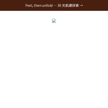
Feel, then unfold — 30 天肌膚探索 →
全系列商品
我們的成分
肌膚敘事
《Real Journey