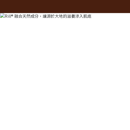
關於 Rill®
低敏檢驗主張