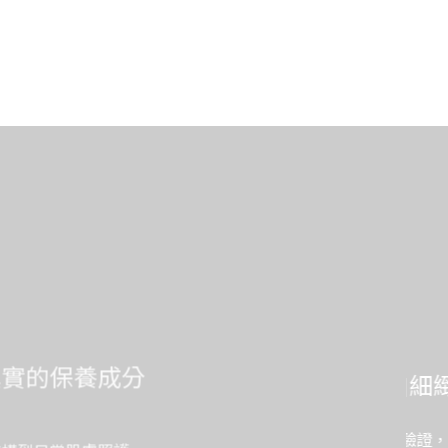
受，來自細緻確認
ad® 低敏檢測驗證，