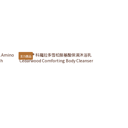
主力選品
經典選品