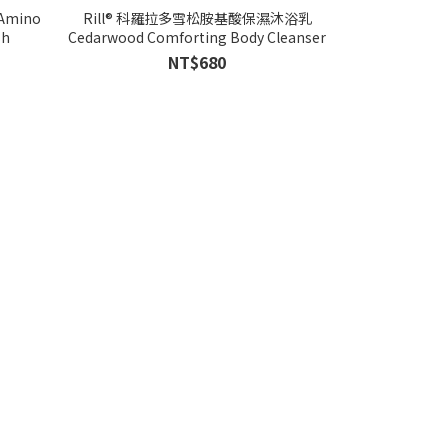
mino
Rill® 科羅拉多雪松胺基酸保濕沐浴乳
Rill® 塞納
sh
Cedarwood Comforting Body Cleanser
Spot Correcti
NT$680