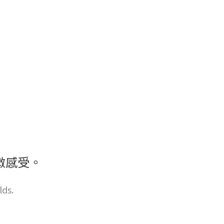
微感受。
lds.