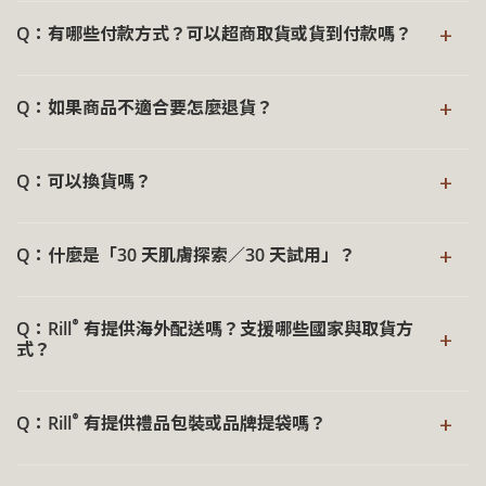
【取消訂單】
另外，信用卡額度或交易次數達上限，也可能造成交易無法
選擇 LINE Pay 付款，系統將於提交訂單後自動跳轉至付款
選擇【取消原因】或填寫【其他原因】
+
完成。
Q：有哪些付款方式？可以超商取貨或貨到付款嗎？
頁面或提供 QR Code ，若未成功跳轉，可能因瀏覽器阻擋
選擇原因按下【取消訂單】後，若訂單完全符合上述四
或 LINE App 未更新至最新版本所致，建議可重新下單，或
®
種狀態，即可成功取消
Rill
提供「宅配」、「7-11」，以及「全家」三種物流方
考慮其他付款方式。
+
Q：如果商品不適合要怎麼退貨？
式。
若已無法自行取消，可提供「會員 Email」與「訂購手機號
®
碼」，
與 Rill
客服聯繫
。
三種物流方式皆可選擇「信用卡」或是「貨到付款」、
依據《消費者保護法》第 19 條規定，消費者於收到商品
+
「Apple pay」、「ATM轉帳」、「LINE Pay」付款。
Q：可以換貨嗎？
後，享有七日鑑賞期（含例假日），可於此期間無須說明理
由，亦無需承擔額外費用。這項法定保障，亦是我們對資訊
下單時可於結帳頁面的【送貨方式】與【付款方式】選擇對
®
因目前 Rill
尚未提供換貨服務，如有商品不合適的情形，
透明與信任溝通的誠摯承諾。
應的付款選項。
+
®
Q：什麼是「30 天肌膚探索／30 天試用」？
Rill
可協助您辦理退貨退款流程，您可依需求重新下單選購
®
Rill
深知肌膚的回應需要時間，因此，我們提供超越法定的
所需品項。
「
30 天肌膚探索，是讓肌膚在一段完整的使用過程中，慢慢
30 天肌膚探索期
」：
®
Q：Rill
有提供海外配送嗎？支援哪些國家與取貨方
感受產品是否適合自己的保養方式。
+
自收到商品當日起計 30 日內，即使商品已開封，若產品不
式？
®
符合使用期待，
在收到產品後的 30 天內，若使用過程中感到不適或不符合
請與 Rill
客服聯繫提出申請
，我們將協助
®
Rill
目前海外配送僅支援香港，配送方式為順豐速運，可選
你完成退款及退貨事宜，讓每一次選擇都更從容而安心。
需求，皆可向我們申請退貨，即使產品已開封使用，也同樣
+
®
Q：Rill
有提供禮品包裝或品牌提袋嗎？
擇寄送至順豐智能櫃或指定地址取件。
適用。
退貨退款說明：
®
下單時，請於收件人地址欄填妥順豐智能櫃的詳細地址、櫃
此服務適用於 Rill
®
全系列產品，期望在每一次使用之中，
目前 Rill
尚未提供禮品包裝服務，我們堅持對於環境永續