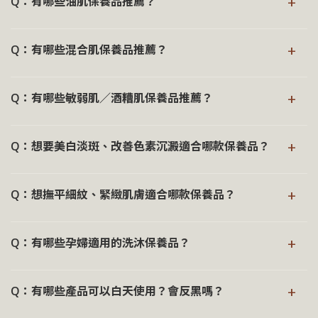
+
霜；待狀態逐步穩定後，再回到日常保養節奏。
Q：有哪些油肌保養品推薦？
失。在日常保養中，需溫和清潔與補水，避免過度清潔，並
搭配面膜時：
搭配含油脂的乳液或乳霜建立肌膚屏障，維持肌膚水分。
洗面乳 → 化妝水 → 精華液 → 面膜 → 乳霜
在肌膚逐步回到穩定狀態後，可選擇配方相對單純、負擔較
油性肌膚由皮脂腺過度分泌引起，常因壓力、飲食、基因或
低的產品作為基礎保養，例如：
+
探索適合肌膚的節奏，為肌膚注入水分，喚回潤澤與舒適的
Q：有哪些混合肌保養品推薦？
環境影響，每日溫和清潔、選用控油產品，維持健康生活習
每一步建議少量、均勻塗抹，待吸收後再進行下一步，避免
平衡狀態：
慣，有助平衡油脂分泌調整肌膚狀態。
一次疊加過多產品。
®
：溫和清潔，減少肌膚
Rill
日本溫和保濕胺基酸洗面乳
呈現不同肌膚特質的混合性肌膚，需在乾燥和油膩之間找到
負擔
®
：補充水分，維
Rill
日本三分子玻尿酸高保濕修護面膜
+
探索適合肌膚的節奏，協助調理油水平衡，回歸清爽而穩定
Q：有哪些敏弱肌／酒糟肌保養品推薦？
平衡，建議在易出油的 T 字部位，使用輕盈或具控油效果的
→ 深入瞭解《臉部保養順序》
®
：日常保濕
Rill
阿爾卑斯山野玫瑰晶透凍齡抗老精華液
持肌膚潤澤舒適
的狀態：
保養產品；相對乾燥的部位，使用乳液或乳霜加強滋養。
調理、細緻紋理使用
®
：日常保濕
Rill
阿爾卑斯山野玫瑰晶透凍齡抗老精華液
關於敏感肌與酒糟肌的保養建議，因每個人肌膚敏弱的成因
®
：溫和清潔，維持清爽
®
Rill
日本溫和保濕胺基酸洗面乳
：補充水分，維
+
Rill
日本三分子玻尿酸高保濕修護面膜
可依膚況探索以下調理方向，讓肌膚逐步回歸穩定與舒適：
調理、細緻紋理使用
Q：想要美白淡斑、改善色素沉澱適合哪款保養品？
與反應皆有所不同，保養方式需更加謹慎，並以溫和、低刺
不緊繃
持肌膚潤澤舒適
®
滋潤鎖水，強化肌
Rill
極地緊緻六胜肽保濕抗老乳霜：
激的產品作為基礎。
®
：溫和潔淨，維持肌膚
Rill
日本溫和保濕胺基酸洗面乳
®
：舒緩不適，收
®
Rill
西班牙金盞花控油保濕雙效化妝水
：修護乾燥不適，賦
斑點與肌膚暗沉，常源自紫外線、荷爾蒙變化與傷口癒合後
Rill
極地緊緻六胜肽保濕抗老乳霜
膚屏障
平衡
®
+
在此基礎上，Rill
全系列產品以溫和配方設計為核心，並經
斂毛孔
Q：想撫平細紋、緊緻肌膚適合哪款保養品？
予柔嫩潤澤感
的色素沉澱等內外在因素影響，日常保養建議著重於防曬與
®
：滋潤肌膚，撫平眼周細
Rill
策馬特藍銅胜肽賦活眼霜
®
：舒緩不適，收
Rill
西班牙金盞花控油保濕雙效化妝水
第三方檢測機構進行人體肌膚測試，作為配方安全性與使用
®
：平衡油
Rill
阿爾卑斯山野玫瑰晶透凍齡抗老精華液
亮白調理，協助減少黑色素累積，使膚色逐步回到勻亮透澤
紋
斂毛孔
感受的參考依據。
肌膚會隨著隨著年齡增長、紫外線曝曬、日常重複的表情與
水，維持細緻膚況
的狀態。
®
Rill
全系列產品並非專為醫美術後等特殊肌膚狀態設計，
+
®
：平衡油
Q：有哪些孕婦適用的洗沐保養品？
Rill
阿爾卑斯山野玫瑰晶透凍齡抗老精華液
→ 深入瞭解《乾性肌膚保養》
生活習慣，留下細緻的痕跡，使肌膚逐漸乾燥且失去緊緻
實際使用仍建議依膚況調整，或諮詢專業醫師評估。
若您對膚況較不確定，或希望進一步了解適合的保養方式，
®
油性肌膚、痘痘粉刺肌「不建議」使用產品：
Rill
目前提供臉部與身體的亮白保養產品，分別針對不同部
水，維持細緻膚況
感，皺紋與細紋悄然浮現。
建議與
®
LINE 客服一對一諮詢
進一步說明您的肌膚狀態，我
®
®
Rill
極地緊緻六胜肽保濕抗老乳霜、Rill
策馬特藍銅胜肽賦
位的膚況需求設計：
Rill
全系列產品以溫和為核心設計，成分選擇以 EWG 平均
®
：補充水分，維
Rill
日本三分子玻尿酸高保濕修護面膜
+
們將依需求提供較為合適的保養建議，陪伴您找到穩定且安
探索適合的保養選擇，讓歲月的變化不再顯得急促，陪伴肌
Q：有哪些產品可以白天使用？會反黑嗎？
活眼霜：此類產品質地較為滋潤，適合乾燥或缺水型肌膚使
綠燈為原則，陪伴不同階段的肌膚維持穩定與安心。
持肌膚潤澤舒適
探索適合臉部的產品：
心的肌膚節奏。
膚回歸豐潤與平滑：
用，能帶來柔軟且舒適的膚觸，若為油性或易長粉刺肌膚，
®
：重點滋潤，強化乾
Rill
極地緊緻六胜肽保濕抗老乳霜