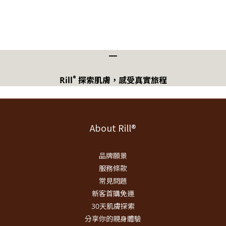
配方中添加植萃精油成分，若對精油較為敏感或有相關過敏
經驗，建議於先諮詢專業醫師評估。
身體肌膚清潔：
━
®
®
與
Rill
澳洲澄靜天竺葵胺基酸保濕沐浴乳
Rill
科羅拉
®
Rill
探索肌膚，感受真實旅程
：以溫和清潔為設計基礎，質
多雪松胺基酸保濕沐浴乳
地細緻，可作為產後期間的日常洗護選擇
配方中添加植萃精油成分，若對精油較為敏感或有相關過敏
About Rill®
經驗，建議於使用前諮詢專業醫師評估。
品牌願景
服務條款
常見問題
新客首購免運
30天肌膚探索
分享你的親身體驗