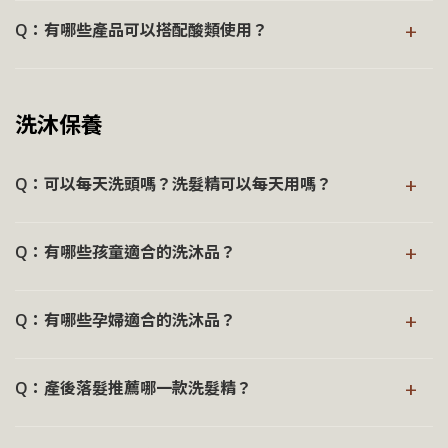
孕期肌膚因荷爾蒙變化較為敏感，建議可依據自身膚況選擇
®
Rill
全系列產品皆採溫和配方設計，未添加光敏感性成分，
建議依膚況斟酌使用
燥部位保濕
®
：全方位黑色素調理，
Rill
塞納河亮膚美白淡斑精華液
®
：調理紋
→ 深入瞭解《敏弱肌膚保養》
Rill
阿爾卑斯山野玫瑰晶透凍齡抗老精華液
+
合適的保養步調。
Q：有哪些產品可以搭配酸類使用？
所有產品皆可於白天使用，無需擔心肌膚出現反黑狀況。
維持肌膚明亮勻淨
→ 深入瞭解《酒糟肌膚保養》
理，維持細緻與緊實膚感
→ 深入瞭解《油性肌膚保養》
→ 深入瞭解《混合性肌膚保養》
孕期階段，依個人膚況與需求，可於安心前提下使用：
®
→ 深入瞭解《低敏檢驗主張》
日間保養後，仍建議搭配適合的防曬產品，協助肌膚維持穩
：補充水分，維
®
Rill
日本三分子玻尿酸高保濕修護面膜
Rill
全系列產品皆採溫和配方設計，若為日常保養可與酸類
探索適合身體的產品：
定與勻亮狀態，讓保養效果更加完整。
持肌膚潤澤舒適
產品並行使用，若同時搭配具代謝性的成分，仍建議依肌膚
®
：平衡油水，溫
Rill
西班牙金盞花控油保濕雙效化妝水
洗沐保養
®
：滋潤修護，提升肌
Rill
®
極地緊緻六胜肽保濕抗老乳霜
狀態調整頻率，避免過度刺激。
：調理膚色暗沉，維持白
Rill
澳洲天竺葵美白身體乳液
和收斂毛孔
膚柔嫩度
皙透亮光澤
®
：補充水分，維
Rill
日本三分子玻尿酸高保濕修護面膜
®
其中，
Rill
阿爾卑斯山野玫瑰晶透凍齡抗老精華液
所採用
®
：滋潤肌膚，撫平眼周細
Rill
策馬特藍銅胜肽賦活眼霜
+
持肌膚潤澤舒適
Q：可以每天洗頭嗎？洗髮精可以每天用嗎？
的成分為植物性類 A 醇「
補骨脂酚
」，具有與 A 醇相近的
→ 深入瞭解《美白淡斑保養》這件事
紋
®
：滋潤修護，提升肌
Rill
極地緊緻六胜肽保濕抗老乳霜
調理皮脂與幫助調理角質作用，但相對溫和，且不具光敏感
®
Rill
洗髮系列產品皆採溫和配方設計，一般情況下可安心每
膚柔嫩度
→ 深入瞭解《抗老保養》這件事
性。
+
Q：有哪些孩童適合的洗沐品？
日使用。
®
：溫和滋養眼周，維持細
Rill
策馬特藍銅胜肽賦活眼霜
因此，若為初次嘗試同時搭配酸類產品，或搭配其他同樣具
緻與潤澤
頭皮的清潔頻率仍應依個人狀況調整：油性頭皮因皮脂分泌
®
Rill
洗沐系列產品雖採溫和配方設計，但仍是以成人肌膚狀
有代謝型功能的保養品，建議先擇一單獨使用，讓肌膚有充
+
較旺盛，可每日清潔；乾性或敏弱頭皮則可約兩天一次，避
孕期如有使用需求，需諮詢醫師後再行使用：
Q：有哪些孕婦適合的洗沐品？
態作為研發參考基礎。由於孩童肌膚結構與成人不同，因
分的適應時間。
免過度洗去必要油脂，維持自然平衡。
此，為守護 12 歲以下孩童肌膚安全性，建議使用前先經由
®
®
、
Rill
阿爾卑斯山野玫瑰晶透凍齡抗老精華液
Rill
塞納
若希望兩者搭配，可採分時使用的方式，例如一款於早晨使
®
植萃精油，
Rill
洗沐系列產品採溫和配方設計，並含
考量孕
專業醫師評估。
→ 深入瞭解《頭皮清潔》
+
：配方本身未含已知孕期禁用成
用，另一款於晚間使用，讓肌膚在穩定的節奏中慢慢建立耐
Q：產後落髮推薦哪一款洗髮精？
河亮膚美白淡斑精華液
期肌膚、體質較為敏感，對成分與氣味的反應可能不同，建
分，但考量孕期與哺乳期體質敏感變化，建議使用前與
受度。
議於使用前與婦產科醫師討論評估，讓洗沐保養過程更安
生產後數週至數月內，因荷爾蒙變化，部分頭髮會進入休止
醫師確認
心。