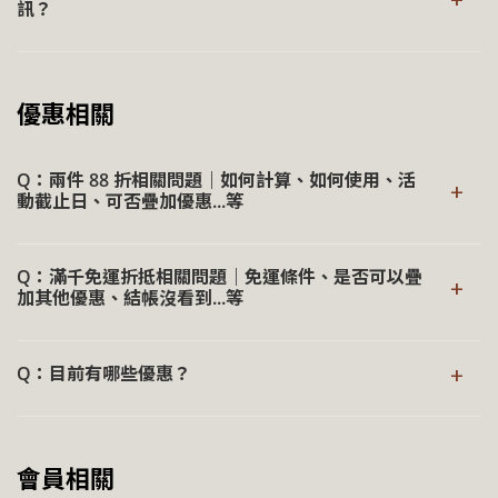
訊？
全家超商將發票列印出進行兌獎，若有需要開立實體紙本發
操作方式：
®
票，
請與 Rill
客服聯繫
。
可以，於訂單確認頁面上選擇【公司戶紙本發票】，並填寫
於訂單確認頁面找到【索取發票】
統一編號，即可開立發票。
發票類型選擇【雲端發票】
優惠相關
操作方式：
載具類型選擇【手機條碼】
輸入您的手機載具
於訂單確認頁面點選【索取發票】
Q：兩件 88 折相關問題｜如何計算、如何使用、活
+
動截止日、可否疊加優惠...等
發票類型選擇【公司戶紙本發票】
填寫公司統一編號與相關資訊
官網任選兩件商品享 88 折為常態性活動。商品加入購物車
付款完成後，發票將寄送至您的電子信箱（PDF 檔，可
Q：滿千免運折抵相關問題｜免運條件、是否可以疊
後，系統將於結帳頁面自動套用優惠，無需輸入代碼。
自行列印）
+
加其他優惠、結帳沒看到...等
會員專屬 95 折亦可合併使用，登入會員下單後，折扣詳情
單筆訂單滿 $1,000 享免運優惠（港澳地區單筆訂單滿
可於購物車頁面中【已享用之優惠】查看。
+
Q：目前有哪些優惠？
$2,000 享免運優惠），達門檻後，系統將於結帳頁面自動
折抵運費，無需輸入代碼。
®
®
套裝商品（如「Rill
時光緊緻修護旅程」、「Rill
沐浴修
目前套裝產品除外，任選兩件可享有 88 折禮遇，滿千運費
護儀式」）已享三件 85 折，恕不再參與兩件 88 折活動。
免運可與其他優惠併用，實際折抵金額以結帳頁面顯示為
折抵，下單時會由系統自動協助折抵。
®
Rill
保留活動調整權利，相關資訊以官網發布之公告為
準，若未顯示，請確認訂單金額已達門檻。
會員相關
準。
登入會員訂購，每筆消費亦會回饋永久購物金，下次購買時