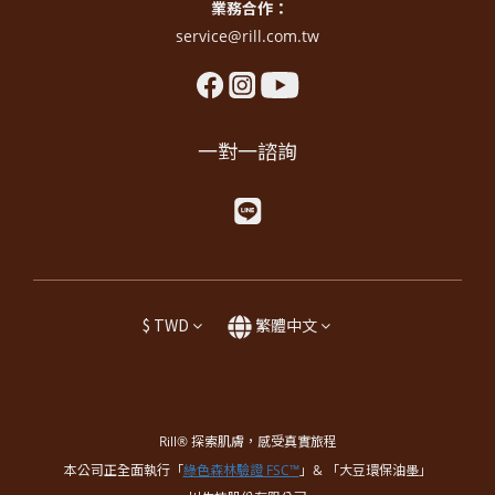
業務合作：
service@rill.com.tw
一對一諮詢
$
TWD
繁體中文
Rill® 探索肌膚，感受真實旅程
本公司正全面執行「
綠色森林驗證 FSC™
」& 「大豆環保油墨」