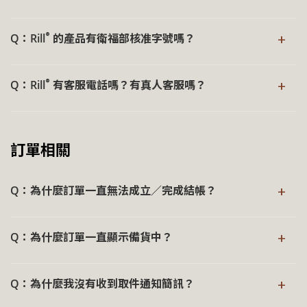
®
Rill
自品牌成立以來，未曾直接或間接進行動物實驗，取而
為確保品質穩定與使用安全，產品中仍會依配方需求使用合
+
®
Q：Rill
的產品有衛福部核准字號嗎？
代之的是人體臨床試驗，經 IRB 人體試驗委員會的審查，以
規且安全濃度的防腐系統，成分使用上皆符合化妝品法規標
符合倫理的人體試驗實現對肌膚的安心承諾，保證產品的安
準。
®
Rill
全系列產品屬一般化妝保養品，無需申請衛福部核准字
全性與功效。
+
®
Q：Rill
有客服電話嗎？有真人客服嗎？
號，產品皆已完成登錄並依規販售。
®
®
Rill
全系列產品成分中皆未使用動物成分，僅「Rill
日本玻
®
®
尿酸保濕護色草本洗髮精」與「Rill
提供 Rill
客服聯繫方式與服務時間給您：
法國頭皮控油淨化草本
洗髮精」含有動物衍生成分蜂巢精粹，對於所有動物衍生成
客服聯繫方式：
訂單相關
分皆確保來源負責任且不涉及動物傷害。
客服電話：(02) 2223-8280 分機#1
→ 深入瞭解《低敏檢驗主張》
+
LINE 客服一對一諮詢
Q：為什麼訂單一直無法成立／完成結帳？
服務時間（國定假日休假）：
如無法完成訂單，請優先確認是否有紅字提醒，或未完整勾
+
Q：為什麼訂單一直顯示備貨中？
選以下項目：
週一到週五：10:00－17:00（午休時段 12:00－13:00 ）
電話沒有勾選「TW +886」
®
Rill
出貨系統是與物流商系統進行串接，包裹須待配送至物
+
宅配沒有勾「選擇時段」
Q：為什麼我沒有收到取件通知簡訊？
流中心，物流狀態需待物流人員掃描條碼後，系統才會更
其他沒有勾選「已完成下單，不提供修改」
新，因此資訊可能會稍微延遲顯示。