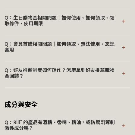
蝦皮官方賣場目前以公告折扣卷以及不定期參加蝦皮檔期活
若其他網站可正常接收驗證碼，建議優先確認是否開啟【拒
生日慶賀：
於生日期間提供生日購物金，隨著會員階段
®
回饋購物金為 Rill
提供之會員禮遇機制，訂單狀態顯示為
動為主，跟官網上的禮遇回饋不會同步，因此兩個平台的消
收廣告】或【拒收企業簡訊】服務。
的推進與累積，回饋亦隨之有所不同
Q：生日購物金相關問題｜如何使用、如何領取、領
「已完成」後，系統將自動發送購物金至您的會員帳戶，且
費金額無法合併累積。
+
取條件、使用期限
®
若仍無法順利註冊，請
聯繫 Rill
客服
協助處理。
無使用期限。登入會員後，可於帳戶頁面查詢目前餘額。
®
Rill
保留活動調整權利，相關資訊以官網發布之公告為
準。
會員生日購物金為會員禮遇，須於生日當月 1 日前完成會員
結帳時，於訂單資訊欄位中點選【折抵購物金】，輸入欲使
Q：會員首購相關問題｜如何領取、無法使用、忘記
註冊、填寫完整生日資訊，並完成首次訂購，系統將於生日
用金額即可，若未特別設定，系統將自動全額折抵，亦可設
+
套用
®
→ 深入了解《Rill
會員禮遇》
當月 1 日自動發送購物金至會員帳戶，使用期限依會員資格
定為 0 元表示本次不使用。
而異，請以帳戶顯示為準。
會員首購禮遇需於註冊官網會員後，點擊「
LINE 加入好
如訂單取消或未完成付款，原使用之購物金將於系統作業後
Q：好友推薦制度如何運作？怎麼拿到好友推薦購物
友
」，向客服團隊索取專屬優惠。
下單時登入會員後，生日購物金可於結帳頁面自動折抵，無
退回帳戶。
+
金回饋？
需輸入優惠代碼。
會員首購禮遇僅適用於首次完成訂單之會員帳號，符合資格
會員可於官網會員中心取得專屬推薦連結，將該連結分享給
時，系統將於結帳頁面自動套用。
舉例：若生日為 10/27，需於 10/1 前完成註冊與首次訂
朋友，當朋友透過您的推薦連結完成註冊，並成功完成第一
購，生日購物金將於 10/1 發放至會員帳戶。
若無法使用首購禮遇，可能為帳號已有消費紀錄，或未於結
成分與安全
筆訂單且訂單狀態顯示為「已完成」後，系統將自動發送推
®
帳時登入會員。
→ 深入了解《Rill
會員禮遇》
薦購物金至您的會員帳戶。
®
Q：Rill
的產品有酒精、香精、精油，或防腐劑等刺
推薦購物金將直接匯入會員帳戶中，可於後續訂單結帳時使
+
激性成分嗎？
用。