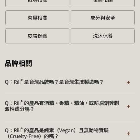
會員相關
成分與安全
皮膚保養
洗沐保養
品牌相關
+
®
Q：Rill
是台灣品牌嗎？是台灣生技製造嗎？
®
Rill
為台灣本地誕生的植萃保養品牌，我們選擇添加「真實
®
Q：Rill
的產品有酒精、香精、精油，或防腐劑等刺
有效」且「無害」的天然植萃成分，捨去「有害」的敏感成
+
激性成分嗎？
分，和「無效」的矯飾性成分，希望大家都能擁有「天然、
安心、有效」的洗護保養體驗。
®
Rill
全系列產品配方以溫和為核心設計，未添加酒精、人工
®
Q：Rill
的產品是純素（Vegan）且無動物實驗
香精與色素等常見刺激性成分，原料選擇上亦以肌膚安全優
→ 探索更多《品牌願景》
+
（Cruelty-Free）的嗎？
先考量，避免不必要的添加，使保養回歸純淨與安心。