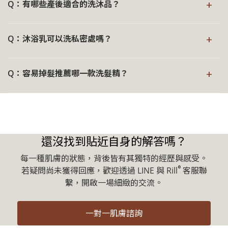
→ 深入瞭解《早 C 晚 A》
+
Q：有哪些產後適合的洗沐品？
期而出現明顯落髮。這是常見的暫時性現象，多數情況下，
會在產後 6－12 個月內逐漸改善。
產後肌膚與身體狀態較為敏感，日常洗沐建議選擇成分單
+
在日常洗護上，建議選擇清潔力溫和、減少頭皮負擔的洗髮
Q：沐浴乳可以洗私密處嗎？
純、清潔力溫和的產品。
產品，讓頭皮維持穩定與舒適的狀態。
頭皮與髮絲清潔：
®
Rill
洗沐系列產品以溫和為核心設計，適用於日常身體清
®
：以胺基酸界面活性
Rill
慕尼黑甘胺酸健髮強韌洗髮精
+
Q：容易掉髮推薦哪一款洗髮精？
潔，非私密專用配方。
®
：採用「溫和胺基酸
Rill
法國頭皮控油淨化草本洗髮精
劑為清潔基礎，溫和洗淨頭皮與髮絲，同時調理頭皮微
界面活性劑與植萃控油」成分，溫和清潔的同時協調油
對於私密處的清潔，一般建議僅使用清水清潔即可，如有搔
生態，維持平衡與穩定。搭配滋養成分，使髮絲呈現輕
落髮為自然代謝的一環，若近期增加，可能反映頭皮正處於
脂分泌，維持頭皮清爽潔淨，避免因使用「強力去油」
癢或異味的情況需進一步清潔，仍建議選擇專為私密處設計
盈蓬鬆的自然質感，維持頭皮環境的穩定與舒適
波動期，與壓力或環境變化相關，建議以溫和清潔陪伴頭皮
成分而導致髮膚乾澀不適
的專用產品。
回歸穩定。
本產品非生髮或治療產品，若落髮情況持續或有其他疑慮，
還沒找到貼近自身的解答嗎？
®
Rill
陪伴您探索合適的洗護選擇，讓髮膚回歸清爽與健康的
本產品含少量薄荷醇與植物精油，不建議 2 歲以下幼童使
建議諮詢專業醫師評估。
平衡：
用；若於懷孕或哺乳期間使用，建議先諮詢專業醫師意見。
本產品含少量薄荷醇與植物精油，不建議 2 歲以下幼童使
每一種肌膚的狀態，背後皆有其獨特的經歷與感受。
用；若於懷孕或哺乳期間使用，建議先諮詢專業醫師意見。
®
若疑問尚未獲得回應，歡迎透過 LINE 與 Rill
客服聯
®
：滋養髮根，維持蓬
Rill
慕尼黑甘胺酸健髮強韌洗髮精
®
：採用「溫和胺基
Rill
日本玻尿酸保濕護色草本洗髮精
繫，開啟一場細緻的交流。
鬆彈性
→ 深入了解《頻繁落髮》
酸界面活性劑與植萃保水」配方，溫柔清潔的同時減緩
對髮膚的刺激與傷害，並且添加摩洛哥堅果油、小分子
→ 深入瞭解《容易落髮》這件事
一對一肌膚諮詢
玻尿酸，為髮膚深層注入水分，舒緩乾燥