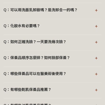
®
：採溫和配方設
Rill
日本三分子玻尿酸高保濕修護面膜
若使用的是不具潤色效果的防曬或隔離產品，可以直接使用
→ 深入瞭解《面膜用法》
+
計，不含酒精、香精與人工色素，使用後可直接進入後
®
Q：可以用洗面乳卸妝嗎？是洗卸合一的嗎？
Rill
日本溫和保濕胺基酸洗面乳
進行清潔。
續保養流程。
而具有防水抗汗設計、長效附著型配方或含潤色粉體的防曬
®
Rill
日本溫和保濕胺基酸洗面乳
主要用於日常清潔，並不
若敷後感到些微黏膩，也可依個人習慣以清水輕柔沖洗，再
+
產品，則建議先使用卸妝產品卸除再搭配洗面乳完成後續潔
Q：化妝水有必要嗎？
作為卸妝產品使用。
接續日常保養流程。可依膚況薄塗乳霜，幫助鎖住水分，維
膚步驟，使肌膚回歸純淨、舒適狀態。
若當天有使用防曬或彩妝，建議先以卸妝產品溫和卸除後再
持肌膚的潤澤與舒適感。
化妝水不是固定的保養步驟，可以依據肌膚當下的需求彈性
→ 深入瞭解《臉部清潔》
+
使用洗面乳，確保肌膚從底層獲得清潔。
Q：如何正確洗臉？一天要洗幾次臉？
選擇。
→ 深入瞭解《面膜用法》
®
Rill
日本溫和保濕胺基酸洗面乳以胺基酸界面活性劑為基
®
：以控油與保濕
Rill
西班牙金盞花控油保濕雙效化妝水
一般建議每日清潔 1–2 次。夜間清潔可帶走白天累積的皮脂
礎，質地溫和而細緻，適合作為每日潔膚的基礎步驟。
+
雙效呵護為核心，能有效維持肌膚的平衡與舒緩，適合
Q：保養品順序怎麼排？如何臉部保養？
與髒污；早晨則可依膚質調整，偏油肌可使用溫和潔面產
油性、混合性肌膚使用
品，偏乾肌以清水洗臉即可。
→ 深入瞭解《臉部清潔》
保養品的使用順序建議依質地「由輕至濃」，幫助產品更容
對於缺乏水分的乾性肌膚而言，則可以選擇訴求保濕為主的
®
+
清潔時以約 36－38℃ 溫水潤濕肌膚，取適量
Rill
日本溫
Q：哪些保養品可以在醫美術後使用？
易吸收並發揮作用。
化妝水，以更好地滿足肌膚的滋潤需求。
和保濕胺基酸洗面乳
起泡後輕柔按摩，由額頭至下巴與頸部
建議基礎順序為：
依序帶過，並特別留意易堆積油脂的區域，在溫和之中完成
醫美術後的肌膚處於修復階段，建議以溫和清潔與基礎保濕
→ 深入瞭解《化妝水用途》
+
Q：有哪些乾肌保養品推薦？
細緻潔淨。
為主，減少刺激與過度保養。
日常保養：
洗面乳 → 化妝水 → 精華液 → 眼霜 → 乳霜
→ 深入瞭解《臉部清潔》
當肌膚尚未完全癒合時，應避免於傷口部位使用精華或乳
乾性肌膚常感到緊繃、粗糙，源於肌膚屏障脆弱與水分流