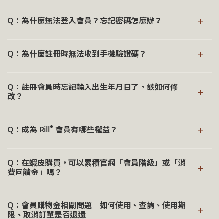
可全數折抵，回購會員另享有 95 折禮遇。
®
Rill
保留活動調整權利，相關資訊以官網發布之公告為
+
Q：為什麼無法登入會員？忘記密碼怎麼辦？
準。
若有品牌活動，將同步於官網與 LINE 通知，邀您共度每一
段時光。
請先確認帳號與密碼是否輸入正確，留意有無多餘空格、大
+
Q：為什麼註冊時無法收到手機驗證碼？
小寫錯誤，若仍無法登入，可透過【忘記密碼】重新設定。
®
Rill
保留活動調整權利，相關資訊以官網發布之公告為
操作方式：
若註冊時收不到手機驗證碼，通常與手機設定或簡訊攔截有
準。
Q：註冊會員時忘記輸入出生年月日了，該如何修
關。
+
於官網頁面點選右上角【人像圖示】
改？
®
→ 深入了解《Rill
會員禮遇》
點選【忘記密碼】
常見原因：
輸入註冊的電子郵件或手機號碼
登入會員後，即可修改生日資訊。
手機安裝攔截簡訊軟體，或開啟黑名單等相關設定，例
+
®
點選【重設密碼】
Q：成為 Rill
會員有哪些權益？
操作方式：
如有安裝 who’s call，可以進入該 App 的簡訊攔截畫
點選【寄發驗證碼】，依照通知步驟完成設定
面中查詢
®
成為 Rill
會員後，隨著每一次選擇的累積，您將享有以下
®
登入 Rill
官網會員
申請手機門號時，勾選【拒收廣告】或【拒收企業簡
Q：在蝦皮購買，可以累積官網「會員階級」或「消
會員權益：
+
點選頁面右上角【人像圖示】
費回饋金」嗎？
訊】服務
進入【個人資訊】頁面
會員專屬 95 折：
達指定會員等級後，結帳時可享 95 折
與其他的廣告簡訊混成同一簡訊串
修改生日日期
蝦皮官方賣場同樣有提供最新效期與 30 天退換貨保障，不
優惠（非首次購買即享）
手機簡訊容量已滿
Q：會員購物金相關問題｜如何使用、查詢、使用期
過不參與官網會員禮遇與官網相關回饋。
購物金回饋：
每筆消費皆可累積購物金，無使用期限，
+
遭分類到垃圾簡訊
限、取消訂單是否退還
後續消費可折抵使用