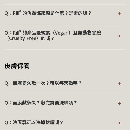
®
Rill
全系列產品配方以溫和為核心設計，未添加酒精、人工
®
Rill
保留活動調整權利，相關資訊以官網發布之公告為
+
®
Q：Rill
的角鯊烷來源是什麼？是素的嗎？
香精與色素等常見刺激性成分，原料選擇上亦以肌膚安全優
準。
先考量，避免不必要的添加，使保養回歸純淨與安心。
®
Rill
使用的角鯊烷為純素來源，採用 100% 甘蔗植萃萃取。
®
→ 深入了解《Rill
品牌大使分享制度》
®
Q：Rill
的產品是純素（Vegan）且無動物實驗
角鯊烷為肌膚皮脂中的天然組成之一，質地親膚，能協助提
+
為確保品質穩定與使用安全，產品中仍會依配方需求使用合
（Cruelty-Free）的嗎？
升保濕度，支持肌膚屏障機能，使膚觸更為柔潤細緻，展現
規且安全濃度的防腐系統，成分使用上皆符合化妝品法規標
自然光澤。
準。
®
Rill
自品牌成立以來，未曾直接或間接進行動物實驗，取而
代之的是人體臨床試驗，經 IRB 人體試驗委員會的審查，以
→ 深入瞭解《角鯊烷》
皮膚保養
符合倫理的人體試驗實現對肌膚的安心承諾，保證產品的安
全性與功效。
+
Q：面膜多久敷一次？可以每天敷嗎？
®
®
Rill
全系列產品成分中皆未使用動物成分，僅「Rill
日本玻
®
尿酸保濕護色草本洗髮精」與「Rill
法國頭皮控油淨化草本
日常保養中，每週使用 2－3 次即可，讓肌膚在補水與自然
洗髮精」含有動物衍生成分蜂巢精粹，對於所有動物衍生成
+
Q：面膜敷多久？敷完需要洗臉嗎？
節奏間取得平衡。
分皆確保來源負責任且不涉及動物傷害。
®
：採用溫和無添
Rill
日本三分子玻尿酸高保濕修護面膜
日常保養中，面膜敷約 10－15 分鐘即可。取下面膜後，將
→ 深入瞭解《低敏檢驗主張》
+
加的純淨配方，不含香精、精油與刺激性成分，質地輕
Q：洗面乳可以洗掉防曬嗎？
肌膚表面的剩餘精華輕拍吸收，無需再清洗。
盈細緻，適合日常舒緩與補水