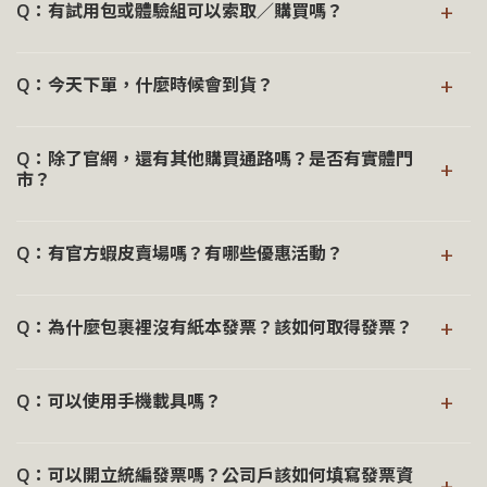
每筆訂單或同會員同產品僅提供一次退貨服務
+
號以及您的聯絡電話，並確實填寫收件人姓名，以確保順利
讓肌膚有足夠時間回應，也讓選擇更加安心。
Q：有試用包或體驗組可以索取／購買嗎？
的承諾，減少不必要的耗損，讓每一份心意都不留下過度的
退款將依「原付款方式」辦理：
配送。
痕跡。
®
信用卡／LINE Pay：原卡別退刷
→ 深入瞭解《Rill
30 天探索肌膚旅程》
®
Rill
將正貨加入購物車後，頁面中會出現旅行包的加購選
順豐智能櫃詳細地址，請參考
貨到付款／ATM 轉帳：匯款退回
此網站
資訊填寫。
®
+
Rill
的出貨紙箱以品牌核心理念為延伸，希望透過簡約的設
Q：今天下單，什麼時候會到貨？
項，您可依需求自在探索與選擇。
退貨申請內容一經確認後恕無法更改，請務必於送出前
計，旨在讓使用者每一刻都能更加專注於肌膚當下的感受，
確認資料正確無誤
®
帶來身心的療癒與寧靜。
目前 Rill
出貨排程為：當日下單，最晚明日出貨（如遇例
若付款方式為「貨到付款」或「ATM 轉帳」，請提供可
Q：除了官網，還有其他購買通路嗎？是否有實體門
假日則順延）。出貨後約需 2－3 工作天配達，如配送超過
+
市？
退款之銀行存摺封面照片，為保障雙方權益，存摺帳戶
®
5 個工作天仍未收到，
請與 Rill
客服聯繫
。
戶名須與「訂購人姓名」相同
®
Rill
目前以線上銷售為主，無一般通路或門市服務。
+
Q：有官方蝦皮賣場嗎？有哪些優惠活動？
為了更好的把關品質，我們將成本投資在「優質的成本原
料」、「國際專利配方」與「商品研發」上，希望為您帶來
蝦皮官方賣場同樣有提供最新效期與 30 天退換貨保障，不
+
安心與天然的產品體驗。
Q：為什麼包裹裡沒有紙本發票？該如何取得發票？
過不參與官網會員禮遇與官網相關回饋。
®
→ 探索官網《Rill
全系列產品》
若您希望累積會員購物金或享有其他會員禮遇，可選擇於官
為響應政府無紙化政策，發票皆為電子形式開立，於付款後
®
→ 探索蝦皮平台《Rill
全系列產品》
+
網購買。
Q：可以使用手機載具嗎？
可於訂單填寫的信箱內查收電子發票開立紀錄，並會自動存
於會員載具中。
®
→ 探索官網《Rill
全系列產品》
可以，於訂單確認頁面上選擇【雲端發票】，即可使用手機
®
→ 探索蝦皮平台《Rill
全系列產品》
系統會自動兌獎、並自動通知中獎者，收到通知後可以前往
Q：可以開立統編發票嗎？公司戶該如何填寫發票資
載具。
+