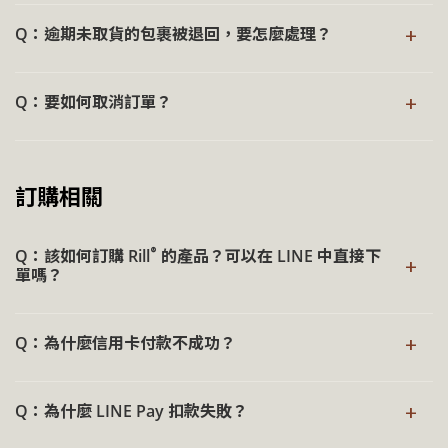
最後沒有勾選「我同意網站服務條款…」
目前出貨排程為：今日下單，最晚明日出貨（如遇例假日則
+
目前出貨排程為：當日下單，最晚明日出貨（如遇例假日則
Q：逾期未取貨的包裹被退回，要怎麼處理？
若使用手機下單，一般改用電腦操作即可成功下單
順延），出貨後約 2－3 工作天配達 。
順延），出貨後約 2－3 工作天配達。
如已排除上述原因，提交訂單仍後沒有反應，請重新整理畫
配送至 7-11 或全家之包裹，送達後系統將於第 1 天與第 6
如包裹未於期限內取件已遭退回，請重新操作下單，我們將
建議您可透過以下物流連結查詢包裹進度：
+
面或更換瀏覽器操作。
天發送簡訊通知您取貨。
Q：要如何取消訂單？
會再次為您安排出貨。
7-11
®
如需協助，
如果有以下狀況：
請與 Rill
客服聯繫
。
由於物流中心處理貨件量龐大，退件將採定期回收、集中點
®
Rill
採系統全自動串接出貨，訂單下單後不提供修改，可以
全家
收的機制。
自行取消訂單，再重新下單，取消訂單教學可參考說明。
手機簡訊容量已滿
黑貓
訂購相關
有設定阻擋簡訊收發
已付款的訂單，待包裹退回倉庫並完成點收後，才會安排退
若訂單符合以下狀態，可自行取消訂單：
®
如超過五天（不含假日） 仍未收到包裹，
簡訊發送時手機訊號不良
請與 Rill
客服聯
款，整體流程約需 14－21 天。
繫
，我們會為您查詢追蹤。
訂單狀態：訂單處理中
®
®
如需協助，
Q：該如何訂購 Rill
請與 Rill
的產品？可以在 LINE 中直接下
客服聯繫
。
+
可能導致無法正常收到簡訊通知；此外，包裹配達時亦會同
單嗎？
付款狀態：未付款 / 已付款
步發送 Email 通知，建議一併留意電子信箱。
送貨狀態：備貨中
若您有訂購需求，無需註冊也能自由瀏覽與選購；若選擇登
配送狀態：未執行
+
Q：為什麼信用卡付款不成功？
入會員，則可享有更完整的購物體驗與專屬優惠，如需協
取消訂單操作方式：
®
助，
請與 Rill
客服聯繫
，我們會協助您完成訂購。
信用卡付款須通過銀行的手機簡訊 3D 驗證機制，若未能順
登入商店會員並前往「我的帳戶 → 訂單分頁」找到該筆
®
+
→ 探索官網《Rill
全系列產品》
Q：為什麼 LINE Pay 扣款失敗？
利驗證成功，可能會導致付款失敗。
訂單，點按【查閱】。將頁面移動到最下方，並點按
®
→ 探索蝦皮平台《Rill
全系列產品》