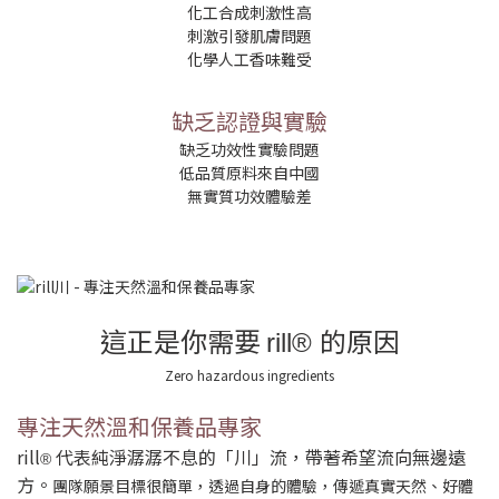
化工合成刺激性高
刺激引發肌膚問題
化學人工香味難受
缺乏認證與實驗
缺乏功效性實驗問題
低品質原料來自中國
無實質功效體驗差
這正是你需要
的原因
rill®
Zero hazardous ingredients
專注天然溫和保養品專家
rill
代表純淨潺潺不息的「川」流，帶著希望流向無邊遠
®
方。
團隊願景目標很簡單，透過自身的體驗，傳遞真實天然、好體