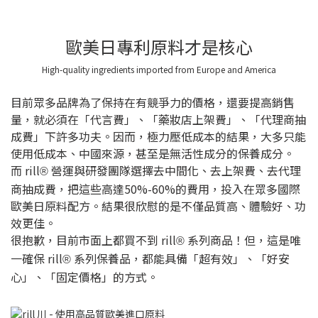
歐美日專利原料才是核心
High-quality ingredients imported from Europe and America
目前眾多品牌為了保持在有競爭力的價格，還要提高銷售
量，就必須在「代言費」、「藥妝店上架費」、「代理商抽
成費」下許多功夫。因而，極力壓低成本的結果，大多只能
使用低成本、中國來源，甚至是無活性成分的保養成分。
而 rill
營運與研發團隊選擇去中間化、去上架費、去代理
®
商抽成費，把這些高達50%-60%的費用，投入在眾多國際
歐美日原料配方。結果很欣慰的是不僅品質高、體驗好、功
效更佳。
很抱歉，目前市面上都買不到 rill
系列商品！但，這是唯
®
一確保 rill
系列保養品，都能具備「超有效」、「好安
®
心」、「固定價格」的方式。