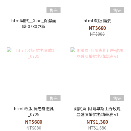
售完
售完
html測試＿Xian_保濕面
html 改版 護髮
膜-0730更新
NT$680
NT$880
售完
售完
html 改版 抗老身體乳
測試頁-阿爾卑斯山野玫瑰
_0725
晶透凍齡抗老精華液 v1
NT$680
NT$1,380
NT$880
NT$1,680