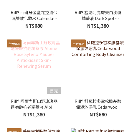
Rill® 西班牙金盞花控油保
Rill® 塞納河亮膚美白淡斑
濕雙效化妝水 Calendula
精華液 Dark Spot
Herbal Extract
Correcting Radiance
NT$680
NT$1,380
Moisturizing & Oil
White Serum
Control Toner
主力選品
主力選品
售完
Rill® 阿爾卑斯山野玫瑰晶
Rill® 科羅拉多雪松胺基酸
透凍齡抗老精華液 Alpine
保濕沐浴乳 Cedarwood
Rose Sytenol® Super
Comforting Body
NT$1,380
NT$680
Antioxidant Skin-
Cleanser
Renewing Serum