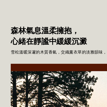
森林氣息溫柔擁抱，
心緒在靜謐中緩緩沉澱
雪松溫暖深邃的木質香氣，交織薰衣草的淡雅韻味，