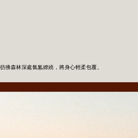
彷彿森林深處氤氳繚繞，將身心輕柔包覆。