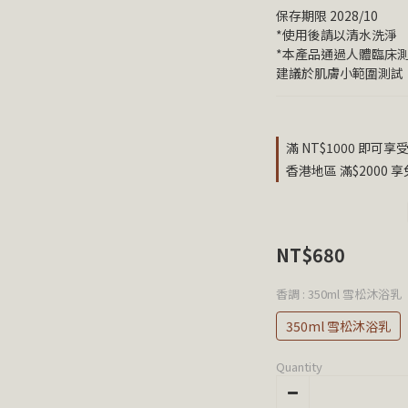
保存期限 2028/10
*使用後請以清水洗淨
*本產品通過人體臨床
建議於肌膚小範圍測試
滿 NT$1000 即可享受
香港地區 滿$2000 享免
NT$680
香調
: 350ml 雪松沐浴乳
350ml 雪松沐浴乳
Quantity