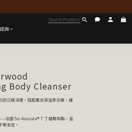
諮詢
BUY NOW
arwood
ng Body Cleanser
松的沉穩深邃，搭配薰衣草溫柔淡雅，讓
國 5α-Avocuta® T 丁基酪梨酯，溫
平衡安定。