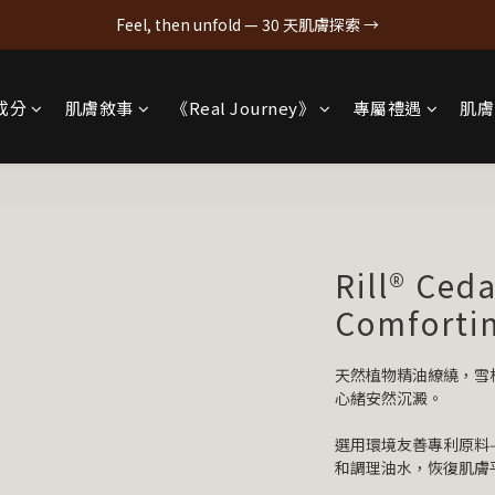
Feel, then unfold — 30 天肌膚探索 →
成分
肌膚敘事
《Real Journey》
專屬禮遇
肌膚
Rill® Ced
Comforti
天然植物精油繚繞，雪
心緒安然沉澱。
選用環境友善專利原料——法
和調理油水，恢復肌膚