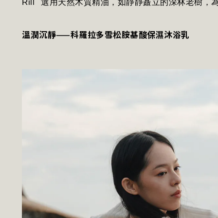
Rill
選用天然木質精油，如靜靜矗立的深林老樹，
溫潤沉靜——科羅拉多雪松胺基酸保濕沐浴乳