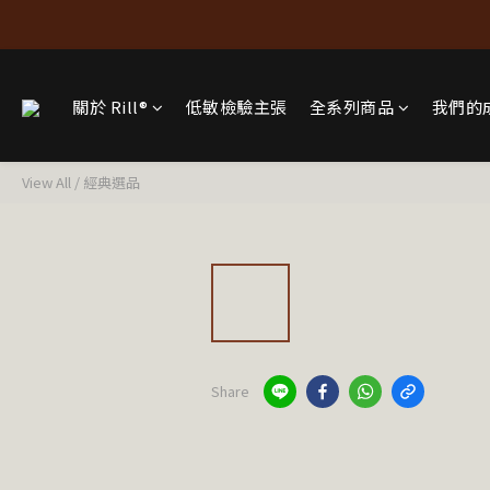
關於 Rill®
低敏檢驗主張
全系列商品
我們的
View All
/
經典選品
Share