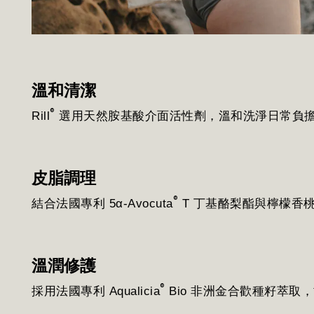
溫和清潔
®
Rill
選用天然胺基酸介面活性劑，溫和洗淨日常負
皮脂調理
®
結合法國專利 5α-Avocuta
T 丁基酪梨酯與檸檬香
溫潤修護
®
採用法國專利 Aqualicia
Bio 非洲金合歡種籽萃取