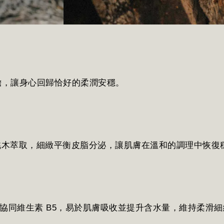
擔，讓身心回歸恰好的柔潤安穩。
桃木萃取，細緻平衡皮脂分泌，讓肌膚在溫和的調理中恢復
，協同維生素 B5，易於肌膚吸收並提升含水量，維持柔滑