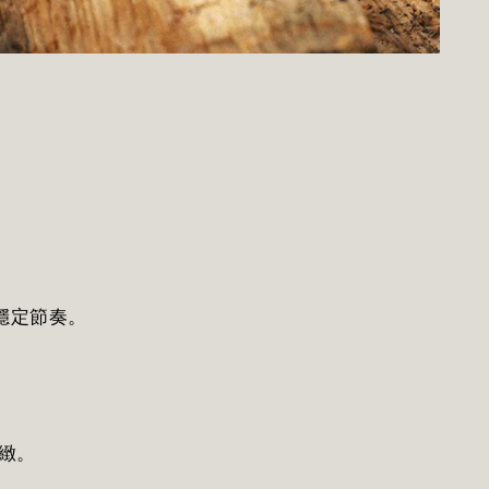
穩定節奏。
細緻。