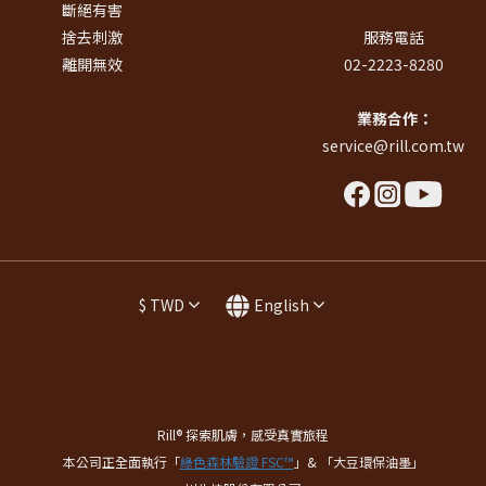
斷絕有害
捨去刺激
服務電話
離開無效
02-2223-8280
業務合作：
service@rill.com.tw
$
TWD
English
Rill® 探索肌膚，感受真實旅程
本公司正全面執行「
綠色森林驗證 FSC™
」& 「大豆環保油墨」