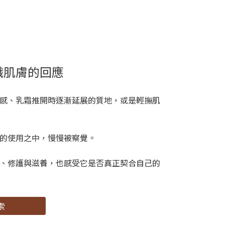
識肌膚的回應
感、乳霜推開時逐漸延展的質地，或是輕撫肌
的使用之中，慢慢被察覺。
、修護與滋養，也感受它是否真正契合自己的
索