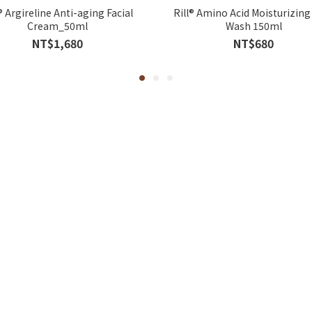
® Argireline Anti-aging Facial
Rill® Amino Acid Moisturizing
Cream_50ml
Wash 150ml
NT$1,680
NT$680