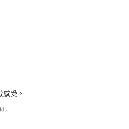
微感受。
lds.