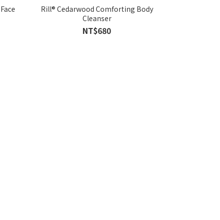
 Face
Rill® Cedarwood Comforting Body
Rill® Dark Sp
Cleanser
W
NT$680