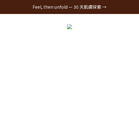
Feel, then unfold — 30 天肌膚探索 →
全系列商品
我們的成分
肌膚敘事
《Real Journey