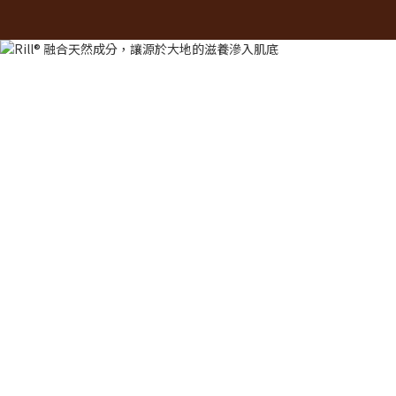
關於 Rill®
低敏檢驗主張