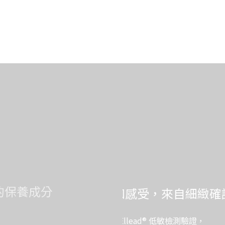
受，來自細緻確認
ad® 低敏檢測驗證，