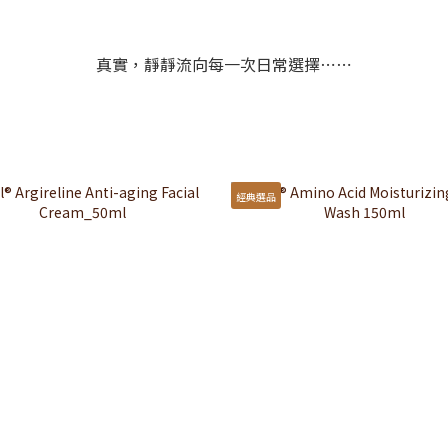
真實，靜靜流向每一次日常選擇⋯⋯
經典選品