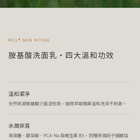
RILL® SKIN RITUAL
胺基酸洗面乳・四大溫和功效
溫和潔淨
天然來源胺基酸介面活性劑，植物萃取精華溫和洗淨不刺激。
水潤保濕
海藻醣、甜菜鹼、PCA-Na 與維生素 B5，四種保濕因子細膩協