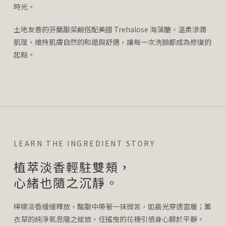
時光。
土地友善的芬蘭甜菜鹼搭配美國 Trehalose 海藻醣，溫柔滲潤
肌理，維持肌膚自然的和諧與舒適，讓每一次洗臉都成為修復的
起點。
LEARN THE INGREDIENT STORY
植萃淡香輕駐雙頰，
心緒也隨之沉靜。
檸檬淡香緩緩釋放，酸甜中帶著一抹微苦，如晨光穿透雲層；薰
衣草的純淨氣息隨之綻放，任搖曳的花穗引領身心歸於平靜。