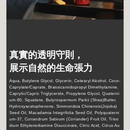
真實的透明守則，
展示自然的生命張力
Aqua, Butylene Glycol, Glycerin, Cetearyl Alcohol, Coco-
Caprylate/Caprate, Brassicamidopropyl Dimethylamine,
Caprylic/Capric Triglyceride, Propylene Glycol, Quaterni
um-80, Squalane, Butyrospermum Parkii (Shea)Butter,
Hydroxyacetophenone, Simmondsia Chinensis(Jojoba)
Seed Oil, Macadamia Integrifolia Seed Oil, Polyquaterni
um-37, Coriandrum Sativum (Coriander) Fruit Oil, Triso
dium Ethylenediamine Disuccinate, Citric Acid, Citrus Au