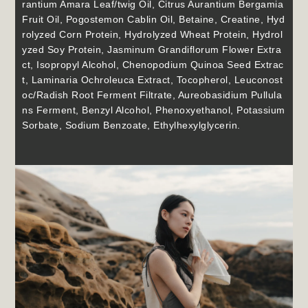
rantium Amara Leaf/twig Oil, Citrus Aurantium Bergamia
Fruit Oil, Pogostemon Cablin Oil, Betaine, Creatine, Hyd
rolyzed Corn Protein, Hydrolyzed Wheat Protein, Hydrol
yzed Soy Protein, Jasminum Grandiflorum Flower Extra
ct, Isopropyl Alcohol, Chenopodium Quinoa Seed Extrac
t, Laminaria Ochroleuca Extract, Tocopherol, Leuconost
oc/Radish Root Ferment Filtrate, Aureobasidium Pullula
ns Ferment, Benzyl Alcohol, Phenoxyethanol, Potassium
Sorbate, Sodium Benzoate, Ethylhexylglycerin.