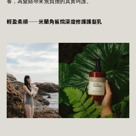
養，為髮絲帶來無負擔的真實呵護。
輕盈柔順——米蘭角鯊烷深度修護護髮乳