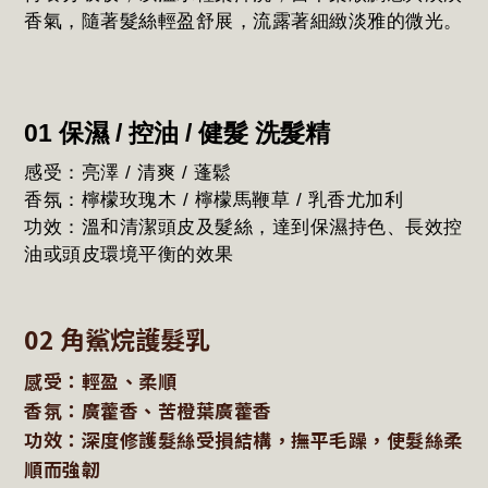
香氣，隨著髮絲輕盈舒展，流露著細緻淡雅的微光。
01 保濕 / 控油 / 健髮 洗髮精
感受：亮澤 / 清爽 / 蓬鬆
香氛：檸檬玫瑰木 / 檸檬馬鞭草 / 乳香尤加利
功效：溫和清潔頭皮及髮絲，達到保濕持色、長效控
油或頭皮環境平衡的效果
02 角鯊烷護髮乳
感受：輕盈、柔順
香氛：廣藿香、苦橙葉廣藿香
功效：深度修護髮絲受損結構，撫平毛躁，使髮絲柔
順而強韌