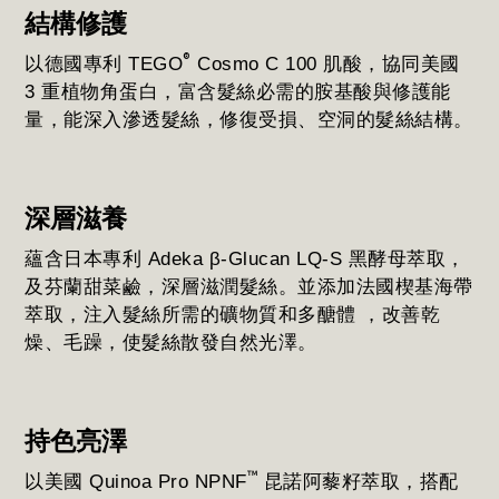
結構修護
®
以德國專利 TEGO
Cosmo C 100 肌酸，協同美國
3 重植物角蛋白，富含髮絲必需的胺基酸與修護能
量，能深入滲透髮絲，修復受損、空洞的髮絲結構。
深層滋養
蘊含日本專利 Adeka β-Glucan LQ-S 黑酵母萃取，
及芬蘭甜菜鹼，深層滋潤髮絲。並添加法國楔基海帶
萃取，注入髮絲所需的礦物質和多醣體 ，改善乾
燥、毛躁，使髮絲散發自然光澤。
持色亮澤
™
以美國 Quinoa Pro NPNF
昆諾阿藜籽萃取，搭配