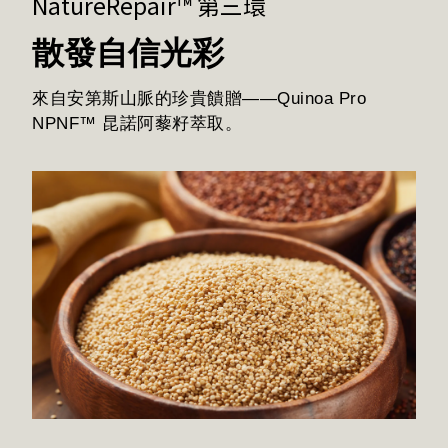
NatureRepair™ 第三環
散發自信光彩
來自安第斯山脈的珍貴饋贈——Quinoa Pro
NPNF™ 昆諾阿藜籽萃取。