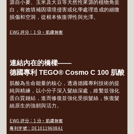
源自小麥、玉米及大豆等天然性來源的植物角蛋
白，有效填補因環境侵害或化學處理造成的細微
損傷和空洞，從根本恢復彈性與光澤。
EWG 評分：1 分，肌膚無害
連結內在的橋樑——
德國專利 TEGO® Cosmo C 100 肌酸
肌酸為生命能量的核心，透過德國專利技術的提
純與精練，以小分子深入髮絲深處，維繫並強化
蛋白質鏈結，進而修復並強化受損髮絲，恢復髮
絲原生的強韌與活力。
EWG 評分：1 分，肌膚無害
專利字號：DE10119608A1