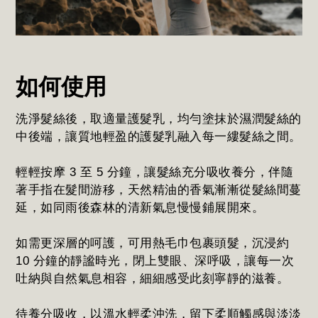
如何使用
洗淨髮絲後，取適量護髮乳，均勻塗抹於濕潤髮絲的
中後端，讓質地輕盈的護髮乳融入每一縷髮絲之間。
輕輕按摩 3 至 5 分鐘，讓髮絲充分吸收養分，伴隨
著手指在髮間游移，天然精油的香氣漸漸從髮絲間蔓
延，如同雨後森林的清新氣息慢慢鋪展開來。
如需更深層的呵護，可用熱毛巾包裹頭髮，沉浸約
10 分鐘的靜謐時光，閉上雙眼、深呼吸，讓每一次
吐納與自然氣息相容，細細感受此刻寧靜的滋養。
待養分吸收，以溫水輕柔沖洗，留下柔順觸感與淡淡