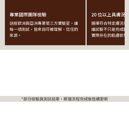
專業國際團隊檢驗
20 位以上具膚況
送檢歐洲與亞洲專業第三方實驗室，讓
選擇符合特定膚況條
每一項測試，皆來自可被理解、信任的
讓試驗不只是完成數
來源。
實際存在的肌膚狀態
*部分檢驗與測試結果，將隨流程完成後陸續更新