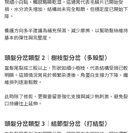
現細小白點，觸感略顯乾澀。這通常代表毛鱗片已開始受
損，水分流失增加，結構尚未完全鬆散，但穩定度已開始下
降。
養護方向多半建議為補充保濕、減少摩擦，以幫助髮絲維持
基本的彈性與完整度。
頭髮分岔類型 2｜樹枝型分岔（多股型）
當髮尾裂成三股以上，形狀如細小樹枝，代表結構受損已較
明顯。這類情況常見於頻繁染燙後，角蛋白支撐力下降，纖
維排列逐漸鬆散。
此時除了修剪，更需要留意強化支撐與減少熱刺激，避免裂
口持續往上延伸。
頭髮分岔類型 3｜結節型分岔（打結型）