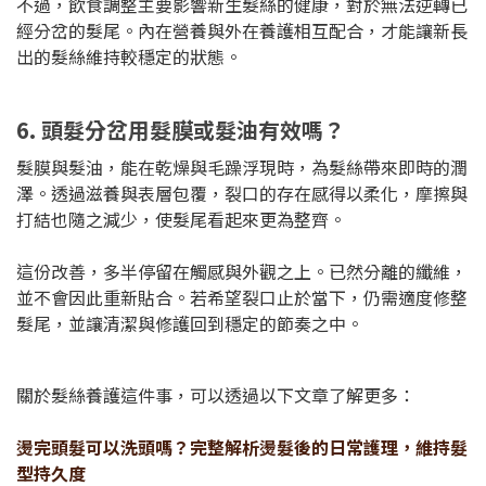
不過，飲食調整主要影響新生髮絲的健康，對於無法逆轉已
經分岔的髮尾。內在營養與外在養護相互配合，才能讓新長
出的髮絲維持較穩定的狀態。
6. 頭髮分岔用髮膜或髮油有效嗎？
髮膜與髮油，能在乾燥與毛躁浮現時，為髮絲帶來即時的潤
澤。透過滋養與表層包覆，裂口的存在感得以柔化，摩擦與
打結也隨之減少，使髮尾看起來更為整齊。
這份改善，多半停留在觸感與外觀之上。已然分離的纖維，
並不會因此重新貼合。若希望裂口止於當下，仍需適度修整
髮尾，並讓清潔與修護回到穩定的節奏之中。
關於髮絲養護這件事，可以透過以下文章了解更多：
燙完頭髮可以洗頭嗎？完整解析燙髮後的日常護理，維持髮
型持久度