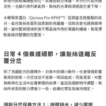
即使內部結構調整到位，表層若缺乏保護，水分仍可能快速
流失。毛鱗片排列紊亂時，髮絲的光澤與滑順度也會下降。
水解藜麥蛋白（Quinoa Pro NPNF™）這類富含胺基酸的成
分，能在髮絲表面形成柔韌的保護層，協助改善毛躁與摩擦
感。當吹整與環境刺激不再直接作用於裸露的纖維，髮尾便
較能維持整體的完整度。
日常 4 個養護細節，讓髮絲遠離反
覆分岔
除了洗護配方的選擇外，日常中的細小動作，也會慢慢影響
髮尾的狀態。分岔往往不是單一原因造成，而是清潔、吹整
與摩擦在生活中反覆累積的結果。當這些細節稍作調整，髮
絲所承受的壓力便會少一些，結構也更容易維持穩定。
頭髮分岔保養方法 1｜按壓吸水，減少摩擦