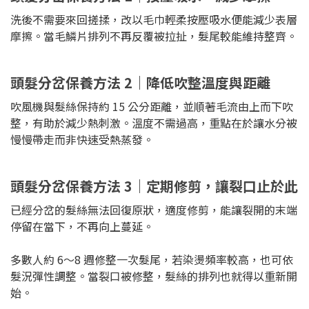
洗後不需要來回搓揉，改以毛巾輕柔按壓吸水便能減少表層
摩擦。當毛鱗片排列不再反覆被拉扯，髮尾較能維持整齊。
頭髮分岔保養方法 2｜降低吹整溫度與距離
吹風機與髮絲保持約 15 公分距離，並順著毛流由上而下吹
整，有助於減少熱刺激。溫度不需過高，重點在於讓水分被
慢慢帶走而非快速受熱蒸發。
頭髮分岔保養方法 3｜定期修剪，讓裂口止於此
已經分岔的髮絲無法回復原狀，適度修剪，能讓裂開的末端
停留在當下，不再向上蔓延。
多數人約 6～8 週修整一次髮尾，若染燙頻率較高，也可依
髮況彈性調整。當裂口被修整，髮絲的排列也就得以重新開
始。