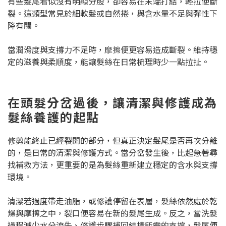
有些髮尾看似沒有明顯分股，卻容易在末端打結，輕拉便斷
裂。這類型常見於細軟髮或自然捲，與含水量不足與彈性下
降有關。
當潤滑度與支撐力不足時，摩擦便更容易造成斷裂。維持穩
定的滋養與柔順度，能讓髮絲在日常梳理時少一點拉扯。
在頭髮分岔過後，讓清潔與修護成為
髮絲養護的起點
修剪能終止已經裂開的部分，但真正決定髮尾是否再次分離
的，是日常的清潔與修護方式。當分岔發生後，比起急著尋
找補救方法，更重要的是為髮絲重新建立穩定的含水與支撐
環境。
清潔若過度帶走油脂，或修護停留在表層，髮絲依然處於乾
燥與摩擦之中，裂口便容易在新的髮尾生成。反之，當洗髮
過程減少水分流失、修護步驟補回結構所需的支撐，髮尾便