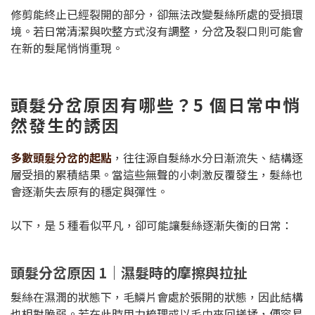
修剪能終止已經裂開的部分，卻無法改變髮絲所處的受損環
境。若日常清潔與吹整方式沒有調整，分岔及裂口則可能會
在新的髮尾悄悄重現。
頭髮分岔原因有哪些？5 個日常中悄
然發生的誘因
多數頭髮分岔的起點
，往往源自髮絲水分日漸流失、結構逐
層受損的累積結果。當這些無聲的小刺激反覆發生，髮絲也
會逐漸失去原有的穩定與彈性。
以下，是 5 種看似平凡，卻可能讓髮絲逐漸失衡的日常：
頭髮分岔原因 1｜濕髮時的摩擦與拉扯
髮絲在濕潤的狀態下，毛鱗片會處於張開的狀態，因此結構
也相對脆弱。若在此時用力梳理或以毛巾來回搓揉，便容易