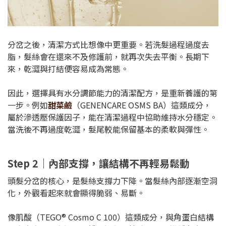
分岔之後，清潔方式比想像中更重要。若洗髮過程過度去
脂，髮絲會在還來不及修護前，就再次失去平衡。長期下
來，乾澀與打結便容易成為常態。
因此，選擇具有水分調節能力的清潔配方，是重新養護的第
一步。例如
甜菜鹼
（GENENCARE OSMS BA）這類成分，
屬於滲透壓保護因子，能在清潔過程中協助維持水分穩定。
當洗後不再過度乾澀，髮尾較能保留基本的柔軟與彈性。
Step 2｜內部支撐，讓結構不再輕易鬆動
頭髮分岔的核心，是髮絲支撐力下降。當髮絲內部逐漸空洞
化，外觀看起來就會顯得脆弱、易斷。
像肌酸（TEGO® Cosmo C 100）這類成分，與角蛋白結構