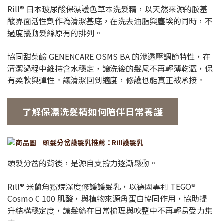
Rill® 日本玻尿酸保濕護色草本洗髮精，以天然來源的胺基
酸界面活性劑作為清潔基底，在洗去油脂與塵埃的同時，不
過度擾動髮絲原有的排列。
協同甜菜鹼 GENENCARE OSMS BA 的滲透壓調節特性，在
清潔過程中維持含水穩定，讓洗後的髮尾不再輕薄乾澀，保
有柔軟與彈性。讓清潔回到適度，修護也能真正被承接。
了解保濕洗髮精如何陪伴日常養護
頭髮分岔的背後，是源自支撐力逐漸鬆動。
Rill® 米蘭角鯊烷深度修護護髮乳，以德國專利 TEGO®
Cosmo C 100 肌酸，與植物來源角蛋白協同作用，協助提
升結構穩定度，讓髮絲在日常梳理與吹整中不再輕易受力集