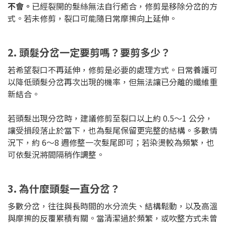
不會。
已經裂開的髮絲無法自行癒合，修剪是移除分岔的方
式。若未修剪，裂口可能隨日常摩擦向上延伸。
2. 頭髮分岔一定要剪嗎？要剪多少？
若希望裂口不再延伸，修剪是必要的處理方式。日常養護可
以降低頭髮分岔再次出現的機率，但無法讓已分離的纖維重
新結合。
若頭髮出現分岔時，建議修剪至裂口以上約 0.5～1 公分，
讓受損段落止於當下，也為髮尾保留更完整的結構。多數情
況下，約 6～8 週修整一次髮尾即可；若染燙較為頻繁，也
可依髮況將間隔稍作調整。
3. 為什麼頭髮一直分岔？
多數分岔，往往與長時間的水分流失、結構鬆動，以及高溫
與摩擦的反覆累積有關。當清潔過於頻繁，或吹整方式未曾