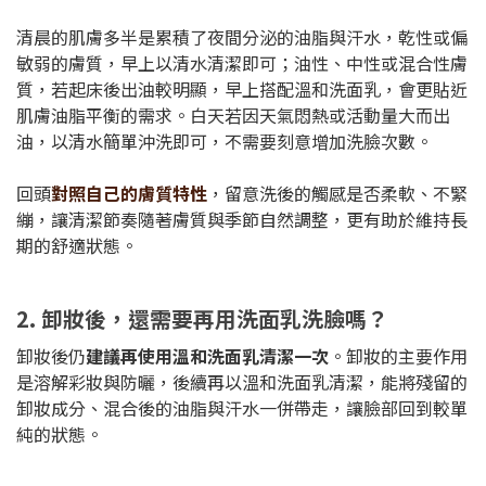
清晨的肌膚多半是累積了夜間分泌的油脂與汗水，乾性或偏
敏弱的膚質，早上以清水清潔即可；油性、中性或混合性膚
質，若起床後出油較明顯，早上搭配溫和洗面乳，會更貼近
肌膚油脂平衡的需求。白天若因天氣悶熱或活動量大而出
油，以清水簡單沖洗即可，不需要刻意增加洗臉次數。
回頭
對照自己的膚質特性
，留意洗後的觸感是否柔軟、不緊
繃，讓清潔節奏隨著膚質與季節自然調整，更有助於維持長
期的舒適狀態。
2. 卸妝後，還需要再用洗面乳洗臉嗎？
卸妝後仍
建議再使用溫和洗面乳清潔一次
。卸妝的主要作用
是溶解彩妝與防曬，後續再以溫和洗面乳清潔，能將殘留的
卸妝成分、混合後的油脂與汗水一併帶走，讓臉部回到較單
純的狀態。