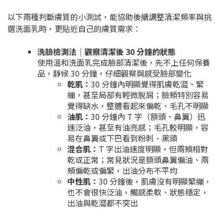
以下兩種判斷膚質的小測試，能協助後續調整清潔頻率與挑
選洗面乳時，更貼近自己的膚質需求：
洗臉檢測法｜觀察清潔後 30 分鐘的狀態
使用溫和洗面乳完成臉部清潔後，先不上任何保養
品，靜候 30 分鐘，仔細觀察與感受臉部變化
乾肌：
30 分鐘內明顯覺得肌膚乾澀、緊
繃，甚至局部有輕微脫屑；臉頰特別容易
覺得缺水，整體看起來偏乾、毛孔不明顯
油肌：
30 分鐘內 T 字（額頭、鼻翼）迅
速泛油，甚至有油亮感；毛孔較明顯，容
易在鼻翼或下巴看到粉刺、黑頭
混合肌：
T 字出油速度明顯，但兩頰相對
乾或正常；常見狀況是額頭鼻翼偏油、兩
頰偏乾或偏緊，出油分布不平均
中性肌：
30 分鐘後，肌膚沒有明顯緊繃，
也不會很快泛油，觸感柔軟、狀態穩定，
出油與乾澀都不突出