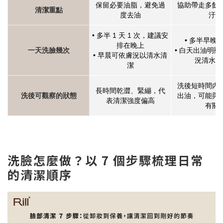
保留必要油脂，避免過
協助帶走多餘
清潔重點
度去油
汙
• 多半 1 天 1 次，建議安
• 多半早晚各
排在晚上
一天洗臉幾次
• 白天出油明
• 早晨可依膚況以清水清
況清水補
潔
洗後短時間內
長時間乾澀、緊繃，代
洗後可觀察的狀態
出油，可能與
表清潔強度偏高
有關
洗臉怎麼做？以 7 個步驟梳理日常
的清潔順序