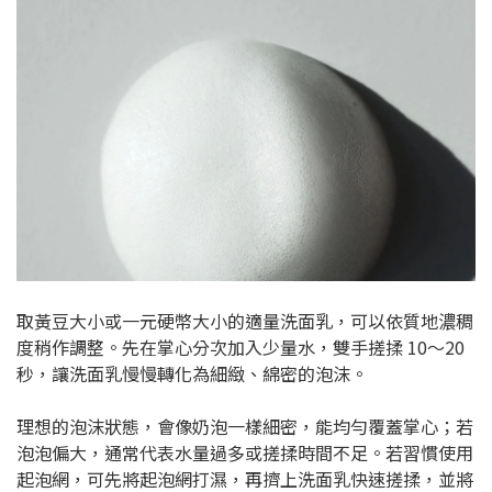
取黃豆大小或一元硬幣大小的適量洗面乳，可以依質地濃稠
度稍作調整。先在掌心分次加入少量水，雙手搓揉 10～20
秒，讓洗面乳慢慢轉化為細緻、綿密的泡沫。
理想的泡沫狀態，會像奶泡一樣細密，能均勻覆蓋掌心；若
泡泡偏大，通常代表水量過多或搓揉時間不足。若習慣使用
起泡網，可先將起泡網打濕，再擠上洗面乳快速搓揉，並將