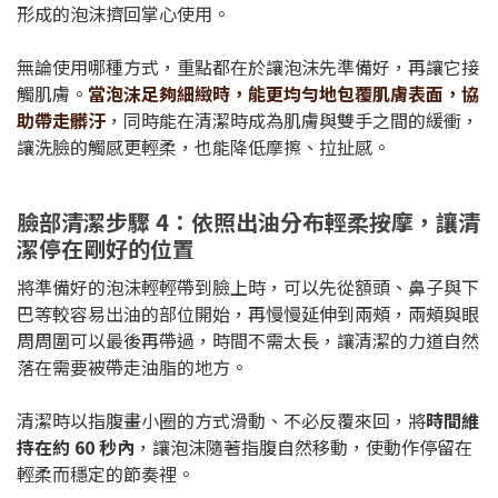
形成的泡沫擠回掌心使用。
無論使用哪種方式，重點都在於讓泡沫先準備好，再讓它接
觸肌膚。
當泡沫足夠細緻時，能更均勻地包覆肌膚表面，協
助帶走髒汙
，同時能在清潔時成為肌膚與雙手之間的緩衝，
讓洗臉的觸感更輕柔，也能降低摩擦、拉扯感。
臉部清潔步驟 4：依照出油分布輕柔按摩，讓清
潔停在剛好的位置
將準備好的泡沫輕輕帶到臉上時，可以先從額頭、鼻子與下
巴等較容易出油的部位開始，再慢慢延伸到兩頰，兩頰與眼
周周圍可以最後再帶過，時間不需太長，讓清潔的力道自然
落在需要被帶走油脂的地方。
清潔時以指腹畫小圈的方式滑動、不必反覆來回，將
時間維
持在約 60 秒內
，讓泡沫隨著指腹自然移動，使動作停留在
輕柔而穩定的節奏裡。