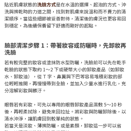
貼近肌膚狀態的
洗臉方式
是在水溫的選擇、起泡的方式、沖
洗與擦乾時的力道之間，找到對肌膚來說溫和而不費力的清
潔順序。當這些細節被妥善對待，清潔後的膚況也更容易回
到穩定，為後續保養留下舒適而剛好的起點。
臉部清潔步驟 1：帶著妝容或防曬時，先卸妝再
洗臉
若有較完整的妝容或塗抹防水型防曬，洗臉前可以先在乾手
乾臉的狀態下取約 1～2 下或硬幣大小的卸妝產品（如卸妝
水、卸妝油），從 T 字、鼻翼與下巴等容易堆積彩妝的部
位輕輕推開，再慢慢帶到全臉，並加入少量水進行乳化，充
分溶解彩妝與髒汙。
眼唇若有彩妝，可先以專用的眼唇卸妝產品濕敷 5～10 秒
後，再輕柔拭除，避免來回拉扯。將彩妝與防曬卸除後，以
清水沖淨，讓肌膚回到較單純的狀態。
若當天是淡妝、薄擦防曬，或是素顏，卸妝這一步可以省