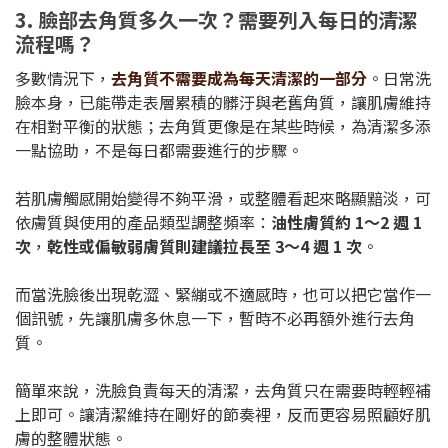
3. 臉部去角質多久一次？需要列入每日的清潔
流程嗎？
多數情況下，
去角質不需要成為每天清潔的一部分
。日常洗
臉本身，已能帶走表層累積的髒汙與老舊角質，讓肌膚維持
在相對平衡的狀態；去角質更像是在某些時候，為清潔多添
一點協助，不是每日都需要進行的步驟。
若肌膚觸感開始變得不夠平滑，或整體看起來略顯黯淡，可
依膚質與使用的產品類型調整頻率：
油性膚質約 1～2 週 1
次
，
乾性或偏敏弱膚質則建議拉長至 3～4 週 1 次
。
而當洗臉後出現乾澀、緊繃或不適感時，也可以把它當作一
個訊號，先讓肌膚多休息一下，暫時不必再額外進行去角
質。
簡單來說，洗臉負責每天的清潔，去角質只在需要時輕輕補
上即可。讓清潔維持在剛好的節奏裡，反而更容易照顧好肌
膚的整體狀態。