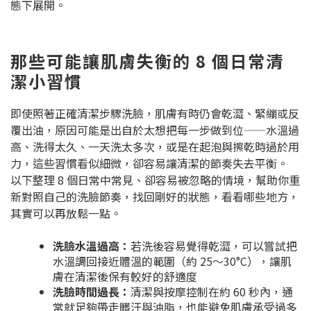
態下展開。
那些可能讓肌膚失衡的 8 個日常清
潔小習慣
即使照著正確清潔步驟洗臉，肌膚有時仍會乾澀、緊繃或反
覆出油，原因可能是出自於太想把每一步做到位——水溫過
高、洗得太久、一天洗太多次，或是在起泡與擦乾時過於用
力，這些習慣看似細微，卻容易讓清潔的節奏失去平衡。
以下整理 8 個日常中常見、卻容易被忽略的情境，幫助你重
新對照自己的洗臉節奏，找回剛好的狀態，看看哪些地方，
其實可以再放鬆一點。
洗臉水溫過高：
若洗後容易覺得乾澀，可以嘗試把
水溫調回接近體溫的範圍（約 25～30°C），讓肌
膚在清潔後保有較好的舒適度
洗臉時間過長：
清潔與按摩控制在約 60 秒內，通
常就足夠帶走髒汙與油脂，也能避免肌膚承受過多