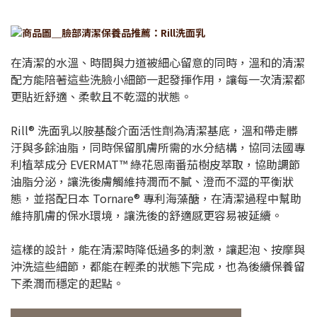
在清潔的水溫、時間與力道被細心留意的同時，溫和的清潔
配方能陪著這些洗臉小細節一起發揮作用，讓每一次清潔都
更貼近舒適、柔軟且不乾澀的狀態。
Rill® 洗面乳以胺基酸介面活性劑為清潔基底，溫和帶走髒
汙與多餘油脂，同時保留肌膚所需的水分結構，協同法國專
利植萃成分 EVERMAT™ 綠花恩南番茄樹皮萃取，協助調節
油脂分泌，讓洗後膚觸維持潤而不膩、澄而不澀的平衡狀
態，並搭配日本 Tornare® 專利海藻醣，在清潔過程中幫助
維持肌膚的保水環境，讓洗後的舒適感更容易被延續。
這樣的設計，能在清潔時降低過多的刺激，讓起泡、按摩與
沖洗這些細節，都能在輕柔的狀態下完成，也為後續保養留
下柔潤而穩定的起點。