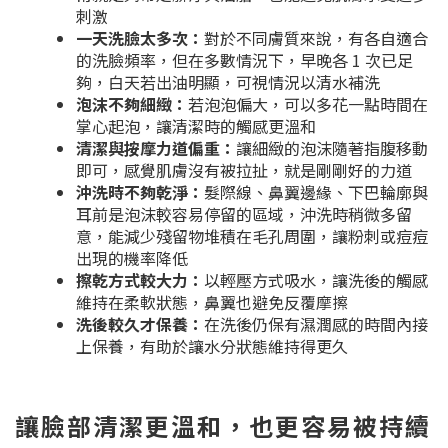
刺激
一天洗臉太多次：
對於不同膚質來說，有各自適合
的洗臉頻率，但在多數情況下，早晚各 1 次已足
夠，白天若出油明顯，可視情況以清水補洗
泡沫不夠細緻：
若泡泡偏大，可以多花一點時間在
掌心起泡，讓清潔時的觸感更溫和
清潔與按摩力道偏重：
讓細緻的泡沫隨著指腹移動
即可，感覺肌膚沒有被拉扯，就是剛剛好的力道
沖洗時不夠乾淨：
髮際線、鼻翼邊緣、下巴輪廓與
耳前是泡沫較容易停留的區域，沖洗時稍微多留
意，能減少殘留物堆積在毛孔周圍，讓粉刺或痘痘
出現的機率降低
擦乾方式較大力：
以輕壓方式吸水，讓洗後的觸感
維持在柔軟狀態，鼻翼也避免反覆摩擦
洗後較久才保養：
在洗後仍保有濕潤感的時間內接
上保養，有助於讓水分狀態維持得更久
讓臉部清潔更溫和，也更容易被持續