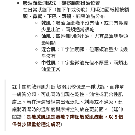
吸油面紙測試法｜觀察臉部出油位置
在日常狀態下（如下午或傍晚）用吸油面紙輕按
額
頭、鼻翼、下巴、兩頰
，觀察油脂分布
乾肌
：吸油面紙幾乎沒有油，或只有鼻翼
少量出油，兩頰通常很乾
油肌
：四區都明顯出油，尤其鼻翼與額頭
最明顯
混合肌
：T 字油明顯，但兩頰油量少或幾
乎沒有
中性肌
：T 字些微油光但不厚重，兩頰出
油量正常
註｜關於敏弱肌判斷 敏弱肌較像是一種狀態，而非單
一膚質分類，可能同時出現在乾性、油性或混合性肌
膚上。若在清潔後經常出現泛紅、刺癢或不適感，建
議將清潔時的溫和度與摩擦控制放在更前面。（延伸
閱讀：
是敏感肌還是過敏？辨認敏感肌症狀，以 5 個
保養步驟重拾穩定膚況
）