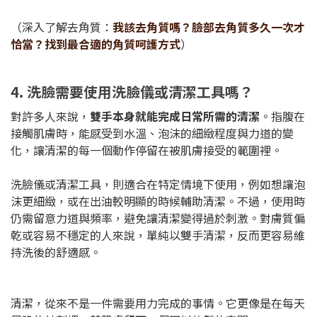
（深入了解去角質：
我該去角質嗎？臉部去角質多久一次才
恰當？找到最合適的角質呵護方式
）
4. 洗臉需要使用洗臉儀或清潔工具嗎？
對許多人來說，
雙手本身就能完成日常所需的清潔
。指腹在
接觸肌膚時，能感受到水溫、泡沫的細緻程度與力道的變
化，讓清潔的每一個動作停留在被肌膚接受的範圍裡。
洗臉儀或清潔工具，則適合在特定情境下使用，例如想讓泡
沫更細緻，或在出油較明顯的時候輔助清潔。不過，使用時
仍需留意力道與頻率，避免讓清潔變得過於刺激。對膚質偏
乾或容易不穩定的人來說，單純以雙手清潔，反而更容易維
持洗後的舒適感。
清潔，從來不是一件需要用力完成的事情。它更像是在每天