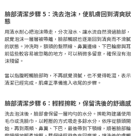
臉部清潔步驟 5：洗去泡沫，使肌膚回到清爽狀
態
用清水耐心把泡沫帶走，分次潑水、讓水流自然滑過臉部，
感覺泡沫一層層被帶離，臉部觸感也逐漸回到清爽而不滑膩
的狀態。沖洗時，額頭的髮際線、鼻翼邊緣、下巴輪廓與耳
前這些較容易被忽略的地方，可以稍微多留意，確保沒有泡
沫殘留。
當以指腹輕觸臉部時，不再感覺滑膩，也不覺得乾澀，表示
清潔已經完成，肌膚正準備進入收尾的步驟。
臉部清潔步驟 6：輕輕擦乾，保留洗後的舒適感
洗去泡沫後，臉部會保留一層均勻的水分。擦乾時建議使用
毛巾或洗臉巾，以輕壓的方式吸走多餘水分，依序從額頭開
始，再到兩頰、鼻翼、下巴，最後帶到下顎線，順著臉部輪
廓慢慢地輕柔按壓。整個過程避免來回摩擦，讓洗後的膚觸