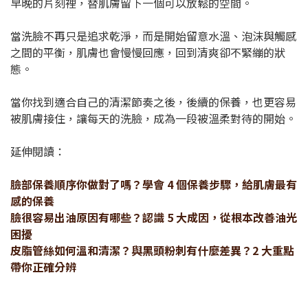
早晚的片刻裡，替肌膚留下一個可以放鬆的空間。
當洗臉不再只是追求乾淨，而是開始留意水溫、泡沫與觸感
之間的平衡，肌膚也會慢慢回應，回到清爽卻不緊繃的狀
態。
當你找到適合自己的清潔節奏之後，後續的保養，也更容易
被肌膚接住，讓每天的洗臉，成為一段被溫柔對待的開始。
延伸閱讀：
臉部保養順序你做對了嗎？學會 4 個保養步驟，給肌膚最有
感的保養
臉很容易出油原因有哪些？認識 5 大成因，從根本改善油光
困擾
皮脂管絲如何溫和清潔？與黑頭粉刺有什麼差異？2 大重點
帶你正確分辨