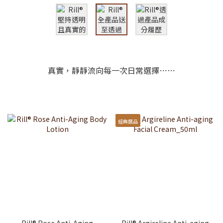
真實，靜靜流向每一次日常選擇⋯⋯
經典選品