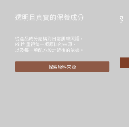
溫和感受，來自細緻確認
透明且真實的保養成分
透過 Ellead® 低敏檢測驗證，
觀察配方與肌膚相處時的反應，
產品成分結構到日常肌膚照護，
讓日常使用的安心有所依循。
ill® 重視每一項原料的來源，
及每一項配方設計背後的依據。
了解安心的依循
探索原料來源