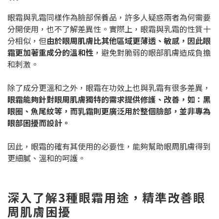
眼霜與乳霜同樣作為臉部保養品，許多人疑惑兩者為何需要
分開使用，也不了解差異性。實際上，眼霜與乳霜的性質十
分相似，但
由於眼周肌膚比其他區域更薄透、敏感，因此眼
霜更加著重成分的溫和性
，避免對脆弱的眼部肌膚造成負擔
和刺激。
除了成分更溫和之外，眼霜在功效上也與乳霜有很多差異，
眼霜能夠針對眼周肌膚獨特的需求提供修護、改善，如：黑
眼圈、魚尾紋等，而乳霜則更廣泛用於整個臉部，並非專為
眼部困擾而設計。
因此，眼霜的確有其使用的必要性，能夠幫助眼周肌膚得到
更細膩、溫和的呵護。
深入了解3種眼霜用途，精準改善眼
周肌膚困擾