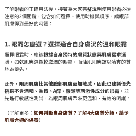
了解眼霜的正確用法後，接著為大家完整說明使用眼霜必須
注意的3個關鍵，包含如何選擇、使用時機與順序，讓眼部
肌膚得到最好的呵護：
1. 眼霜怎麼選？選擇適合自身膚況的溫和眼霜
選擇眼霜時，應該
根據自身獨特的膚質狀態與肌膚需求
選
購，如乾肌應選擇較滋潤的眼霜，而油肌則應該以清爽的質
地為優先。
此外，
眼周肌膚比其他臉部肌膚更加敏感，因此也建議優先
挑選不含酒精、香精、A醇、酸類等刺激性成分的眼霜
，並
先進行敏感性測試，為眼周肌膚帶來更溫和、有效的呵護。
（了解更多：
如何判斷自身膚質？了解4大膚質分類，給予
肌膚合適的保養
）