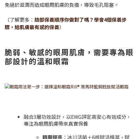
免過於滋潤而造成眼周肌膚的負擔，導致毛孔阻塞。
（了解更多：
臉部保養順序你做對了嗎？學會4個保養步
驟，給肌膚最有感的保養
）
脆弱、敏感的眼周肌膚，需要專為眼
部設計的溫和眼霜
融合3層功效設計，以EWG評定高安心有效成分，
專注為眼周肌膚帶來真實保養
眼周提亮
：冰川活菌＋6核賦活植萃，賦