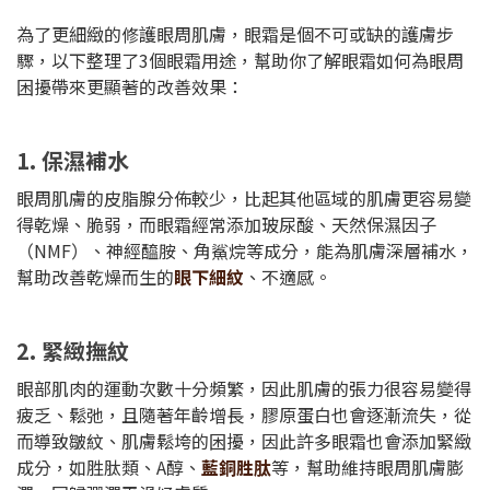
為了更細緻的修護眼周肌膚，眼霜是個不可或缺的護膚步
驟，以下整理了3個眼霜用途，幫助你了解眼霜如何為眼周
困擾帶來更顯著的改善效果：
1. 保濕補水
眼周肌膚的皮脂腺分佈較少，比起其他區域的肌膚更容易變
得乾燥、脆弱，而眼霜經常添加玻尿酸、天然保濕因子
（NMF）、神經醯胺、角鯊烷等成分，能為肌膚深層補水，
幫助改善乾燥而生的
眼下細紋
、不適感。
2. 緊緻撫紋
眼部肌肉的運動次數十分頻繁，因此肌膚的張力很容易變得
疲乏、鬆弛，且隨著年齡增長，膠原蛋白也會逐漸流失，從
而導致皺紋、肌膚鬆垮的困擾，因此許多眼霜也會添加緊緻
成分，如胜肽類、A醇、
藍銅胜肽
等，幫助維持眼周肌膚膨