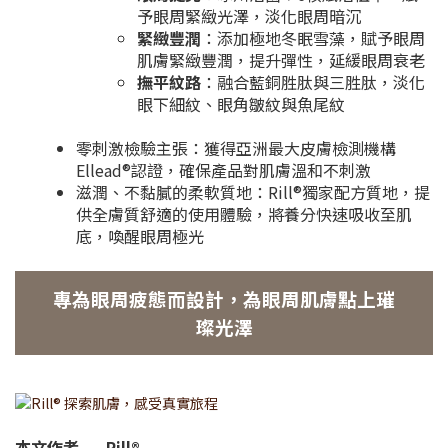
予眼周緊緻光澤，淡化眼周暗沉
緊緻豐潤
：添加極地冬眠雪藻，賦予眼周
肌膚緊緻豐潤，提升彈性，延緩眼周衰老
撫平紋路
：融合藍銅胜肽與三胜肽，淡化
眼下細紋、眼角皺紋與魚尾紋
零刺激檢驗主張：獲得亞洲最大皮膚檢測機構
Ellead®認證，確保產品對肌膚溫和不刺激
滋潤、不黏膩的柔軟質地：Rill®獨家配方質地，提
供全膚質舒適的使用體驗，將養分快速吸收至肌
底，喚醒眼周極光
專為眼周疲態而設計，為眼周肌膚點上璀
璨光澤
本文作者——Rill®