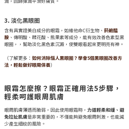
潤，回歸彈潤平滑好膚質。
3. 淡化黑眼圈
含有具實證美白成分的眼霜，如維他命C衍生物、
菸鹼醯
胺
、傳明酸、鞣花酸、熊果素等成分，能有效改善色素型黑
眼圈，，幫助淡化黑色素沉澱，使雙眼看起來更明亮有神。
（了解更多：
如何消除惱人黑眼圈？學會5個黑眼圈改善方
法，輕鬆做好眼周保養
）
眼霜怎麼擦？眼霜正確用法5步驟，
輕柔呵護眼周肌膚
眼周肌膚薄透而脆弱，因此使用眼霜時，
力道輕柔和緩、避
免拉扯肌膚
是非常重要的，不僅能夠避免眼周刺激，也能減
少產生細紋的風險。