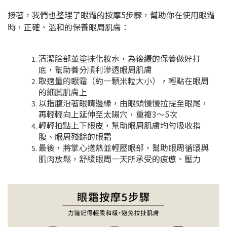
接著，我們也整理了眼霜的按摩5步驟，幫助你在使用眼霜
時，正確、溫和的保養眼周肌膚：
清潔臉部並塗抹化妝水，為後續的保養做好打
底，幫助養分順利滲透眼周肌膚
取適量的眼霜（約一顆米粒大小），輕點在眼周
的細膩肌膚上
以指腹沿著眼睛邊緣，由眼頭慢慢拉提至眼尾，
再輕輕向上延伸至太陽穴，重複3～5次
輕輕拍點上下眼皮，幫助眼周肌膚均勻吸收指
腹、眼周殘餘的眼霜
最後，將掌心搓熱並輕壓眼部，幫助眼周循環與
肌肉放鬆，舒緩眼周一天所承受的疲憊、壓力