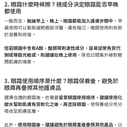
2. 眼霜什麼時候擦？視成分決定眼霜能否早晚
都使用
一般而言，
無論早上、晚上，眼霜都能加入護膚步驟中
，早
晨使用可以幫助減輕眼部浮腫、膚色暗沉，晚間使用則有助
於滋養和修復。
但若眼霜中含有A醇、酸類等刺激性成分，容易促使角質代
謝或導致光敏感，則建議在晚上使用
，降低日間紫外線對眼
周肌膚的傷害。
3. 眼霜使用順序是什麼？眼霜保養後，避免於
眼周再疊擦其他護膚品
選擇合適的眼霜後，也需要
留意眼霜使用順序，建議使用化
妝水幫助肌膚角質軟化之後，再塗抹眼霜
，使保養成分充分
吸收至肌膚底層。
此外，
使用眼霜後，建議避免於眼周重複疊擦其他產品
，以