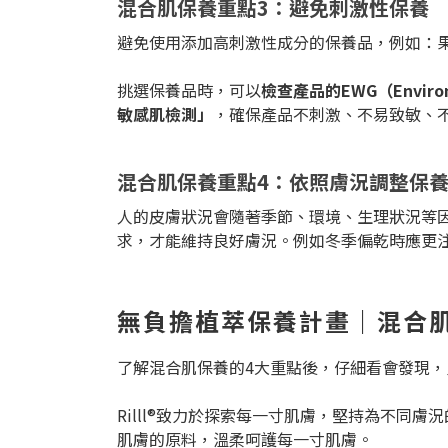
混合肌保養重點3：避免刺激性保養
避免使用添加高刺激性成分的保養品，例如：
挑選保養品時，可以
檢查產品的EWG（Environm
敏感肌檢測」
，確保產品不刺激、不易致敏、
混合肌保養重點4：依照膚況調整保
人的皮膚狀況會隨著季節、環境、生理狀況等
求，才能維持良好膚況。例如冬季偏乾時應更
無負擔植萃保養計畫｜混合
了解混合肌保養的4大重點後，仔細看會發現
Rilll®致力於探索每一寸肌膚，堅持為不
肌膚的原料，溫柔呵護每一寸肌膚。