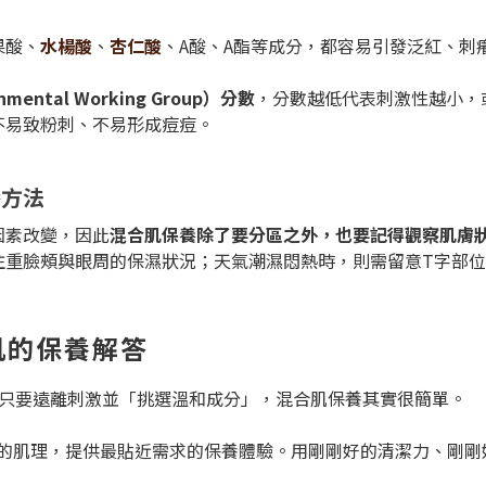
果酸、
水楊酸
、
杏仁酸
、A酸、A酯等成分，都容易引發泛紅、刺
ental Working Group）分數
，分數越低代表刺激性越小，
不易致粉刺、不易形成痘痘。
養方法
因素改變，因此
混合肌保養除了要分區之外，也要記得觀察肌膚
注重臉頰與眼周的保濕狀況；天氣潮濕悶熱時，則需留意T字部
肌的保養解答
，只要遠離刺激並「挑選溫和成分」，混合肌保養其實很簡單。
同膚況的肌理，提供最貼近需求的保養體驗。用剛剛好的清潔力、剛