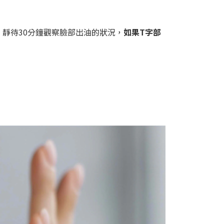
靜待30分鐘觀察臉部出油的狀況，
如果T字部