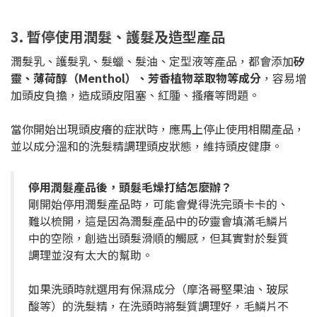
3. 暫停使用潤髮、護髮及造型產品
潤髮乳、護髮乳、髮蠟、髮油、定型液等產品，都會添加
矽
靈、薄荷醇（Menthol）、芳香植物萃取物等成分
，容易增
加頭皮負擔，造成頭皮阻塞、紅腫、搔癢等問題。
當你開始出現頭皮癢的症狀時，應馬上停止使用相關產品，
並以成分溫和的洗髮精調理頭皮狀態，維持頭皮健康。
停用潤髮產品後，頭髮毛燥打結怎麼辦？
剛開始停用潤髮產品時，可能會覺得洗完頭卡卡的、
難以梳開，這是因為潤髮產品中的矽靈會填滿毛鱗片
中的空隙，創造出頭髮滑順的觸感，但其實對於髮質
調理並沒有太大的幫助。
如果洗頭時就選用有保濕成分（摩洛哥堅果油、玻尿
酸等）的洗髮精，在洗頭時將髮質調理好，毛鱗片不