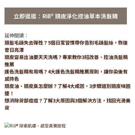
立即逛逛：Rill® 頭皮淨化控油草本洗髮精
延伸閱讀：
頭髮毛躁失去彈性？5個日常習慣帶你告別毛躁髮絲，恢復
昔日亮澤
頭皮容易出油要天天洗嗎？專家教你3招改善、控油洗髮精
推薦
護色洗髮精有用嗎？4大護色洗髮精推薦原則，讓你染後有
感持色
頭皮油、頭皮臭怎麼辦？了解4大成因，3步驟道別頭皮味困
擾！
想消除背部痘痘？了解3大原因與3個解決方法，找回光滑美
背