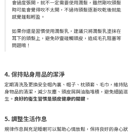
會過度張開，就不一定需要使用潤髮，雖然剛吹頭髮
時可能會覺得吹不太開，不過待頭髮逐漸吹乾後就能
感覺蓬鬆輕盈。
如果你還是習慣使用潤髮乳，建議只將潤髮乳塗抹在
耳下的頭髮上，避免矽靈碰觸頭皮，造成毛孔阻塞等
問題唷！
4. 保持貼身用品的潔淨
定期清洗及更換安全帽內裏、帽子、枕頭套、毛巾，維持貼
身物品的清潔，減少灰塵、頭皮屑與油脂堆積，避免細菌滋
生。
良好的衛生習慣是頭皮健康的關鍵
。
5. 調整生活作息
規律作息與充足睡眠可以幫助心情放鬆，保持良好的身心狀