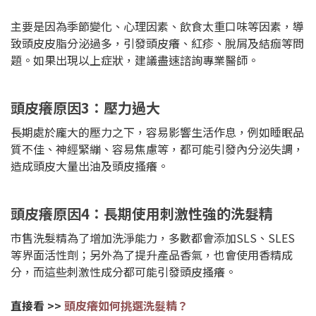
主要是因為季節變化、心理因素、飲食太重口味等因素，導
致頭皮皮脂分泌過多，引發頭皮癢、紅疹、脫屑及結痂等問
題。如果出現以上症狀，建議盡速諮詢專業醫師。
頭皮癢原因3：壓力過大
長期處於龐大的壓力之下，容易影響生活作息，例如睡眠品
質不佳、神經緊繃、容易焦慮等，都可能引發內分泌失調，
造成頭皮大量出油及頭皮搔癢。
頭皮癢原因4：長期使用刺激性強的洗髮精
市售洗髮精為了增加洗淨能力，多數都會添加SLS、SLES
等界面活性劑；另外為了提升產品香氣，也會使用香精成
分，而這些刺激性成分都可能引發頭皮搔癢。
直接看 >>
頭皮癢如何挑選洗髮精？