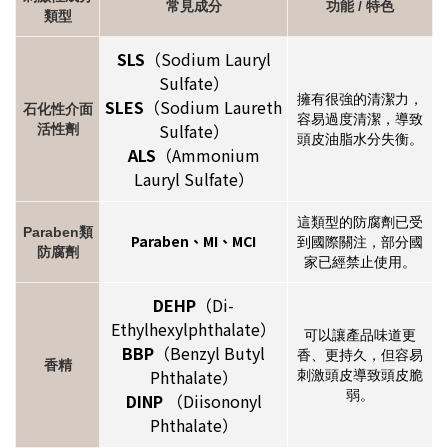
常見成分
功能 / 特色
類型
SLS
（Sodium Lauryl
Sulfate）
擁有很強的清潔力，
SLES
（Sodium Laureth
石化性介面
容易過度清潔，導致
Sulfate）
活性劑
頭皮油脂水分失衡。
ALS
（Ammonium
Lauryl Sulfate）
這類型的防腐劑已受
Paraben類
Paraben、MI、MCI
到國際關注，部分國
防腐劑
家已經禁止使用。
DEHP
（Di-
Ethylhexylphthalate）
可以讓產品味道更
BBP
（Benzyl Butyl
香、更持久，但容易
香精
Phthalate）
刺激頭皮導致頭皮脆
弱。
DINP
（Diisononyl
Phthalate）