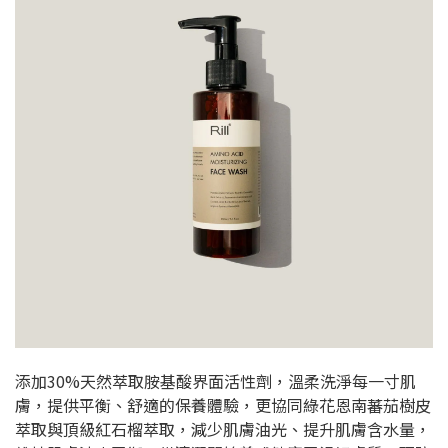
添加30%天然萃取胺基酸界面活性劑，溫柔洗淨每一寸肌
膚，提供平衡、舒適的保養體驗，更協同綠花恩南蕃茄樹皮
萃取與頂級紅石榴萃取，減少肌膚油光、提升肌膚含水量，