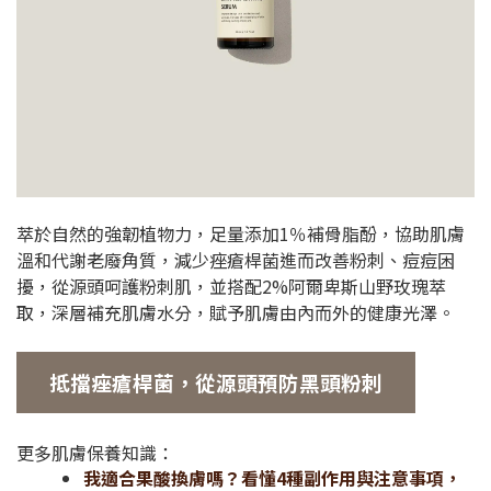
萃於自然的強韌植物力，足量添加1％補骨脂酚，協助肌膚
溫和代謝老廢角質，減少痤瘡桿菌進而改善粉刺、痘痘困
擾，從源頭呵護粉刺肌，並搭配2%阿爾卑斯山野玫瑰萃
取，深層補充肌膚水分，賦予肌膚由內而外的健康光澤。
抵擋痤瘡桿菌，從源頭預防黑頭粉刺
更多肌膚保養知識：
我適合果酸換膚嗎？看懂4種副作用與注意事項，