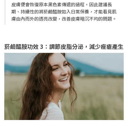
皮膚便會恢復原本黑色素傳遞的過程，因此建議長
期、持續性的將菸鹼醯胺如入日常保養，才能看見肌
膚由內而外的透亮改變，改善皮膚暗沉不均的問題。
菸鹼醯胺功效 3：調節皮脂分泌，減少痤瘡產生