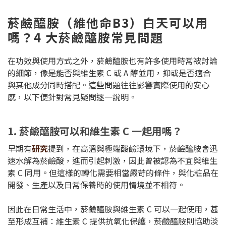
菸鹼醯胺（維他命B3）白天可以用
嗎？4 大菸鹼醯胺常見問題
在功效與使用方式之外，菸鹼醯胺也有許多使用時常被討論
的細節，像是能否與維生素 C 或 A 醇並用，抑或是否適合
與其他成分同時搭配。這些問題往往影響實際使用的安心
感，以下便針對常見疑問逐一說明。
1. 菸鹼醯胺可以和維生素 C 一起用嗎？
早期有
研究
提到，在高溫與極端酸鹼環境下，菸鹼醯胺會迅
速水解為菸鹼酸，進而引起刺激，因此曾被認為不宜與維生
素 C 同用。但這樣的轉化需要相當嚴苛的條件，與化粧品在
開發、生產以及日常保養時的使用情境並不相符。
因此在日常生活中，菸鹼醯胺與維生素 C 可以一起使用，甚
至形成互補：維生素 C 提供抗氧化保護，菸鹼醯胺則協助淡