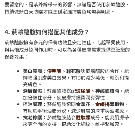
要留意的，是紫外線帶來的影響，無論是否使用菸鹼醯胺，
持續做好白天防曬才能更穩定維持膚色均勻與明亮。
4. 菸鹼醯胺如何搭配其他成分？
菸鹼醯胺擁有多元的保養功效且安定性佳，比起單獨使用，
與其他成分協同作用時，可以為各種皮膚需求提供更細緻的
保養效果：
美白亮膚：
傳明酸
、鞣花酸
與菸鹼醯胺的合作，能
夠增強肌膚美白效果，有助於減少黑斑、暗沉和提
亮膚色。
深層保濕：
菸鹼醯胺搭配
玻尿酸
、神經醯胺
時，能
加倍鎖住水分，使皮膚持續柔潤有彈性。
控油調理：
菸鹼醯胺協同
金盞花
、
金縷梅
萃取物
，
有助於平衡油脂分泌，減少肌膚的厚重與油膩感。
抗老修護：
菸鹼醯胺結合
胜肽類
成分，能為肌膚帶
來更全面的支持，協助淡化細紋、維持緊緻感。