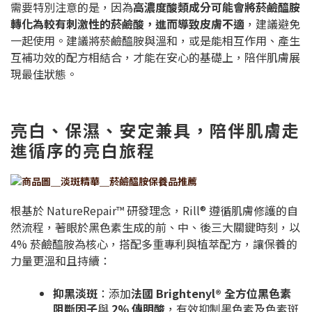
需要特別注意的是，因為
高濃度酸類成分可能會將菸鹼醯胺
轉化為較有刺激性的菸鹼酸，進而導致皮膚不適
，建議避免
一起使用。建議將菸鹼醯胺與溫和，或是能相互作用、產生
互補功效的配方相結合，才能在安心的基礎上，陪伴肌膚展
現最佳狀態。
亮白、保濕、安定兼具，陪伴肌膚走
進循序的亮白旅程
根基於 NatureRepair™ 研發理念，Rill® 遵循肌膚修護的自
然流程，著眼於黑色素生成的前、中、後三大關鍵時刻，以
4% 菸鹼醯胺為核心，搭配多重專利與植萃配方，讓保養的
力量更溫和且持續：
抑黑淡斑
：添加
法國 Brightenyl® 全方位黑色素
阻斷因子
與
2% 傳明酸
，有效抑制黑色素及色素斑