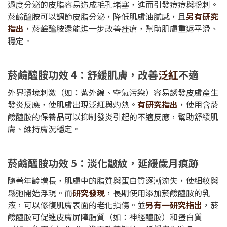
過度分泌的皮脂容易造成毛孔堵塞，進而引發痘痘與粉刺。
菸鹼醯胺可以調節皮脂分泌，降低肌膚油膩感，且
另有研究
指出
，菸鹼醯胺還能進一步改善痤瘡，幫助肌膚重返平滑、
穩定。
菸鹼醯胺功效 4：舒緩肌膚，改善
泛紅
不適
外界環境刺激（如：紫外線、空氣污染）容易誘發皮膚產生
發炎反應，使肌膚出現泛紅與灼熱。
有研究指出
，使用含菸
鹼醯胺的保養品可以抑制發炎引起的不適反應，幫助舒緩肌
膚、維持膚況穩定。
菸鹼醯胺功效 5：淡化皺紋，延緩歲月痕跡
隨著年齡增長，肌膚中的脂質與蛋白質逐漸流失，使細紋與
鬆弛開始浮現。而
研究發現
，長期使用添加菸鹼醯胺的乳
液，可以修復肌膚表面的老化損傷。並
另有一研究指出
，菸
鹼醯胺可促進皮膚屏障脂質（如：神經醯胺）和蛋白質