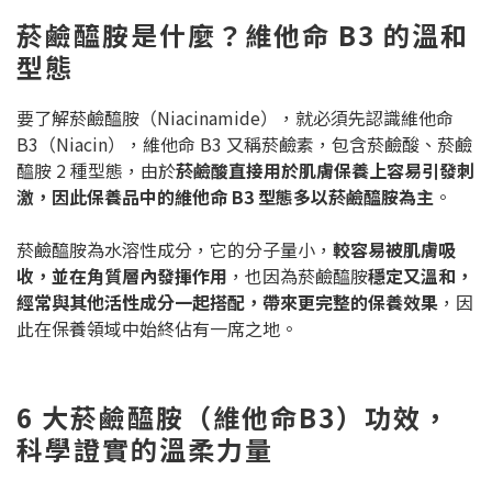
菸鹼醯胺是什麼？維他命 B3 的溫和
型態
要了解菸鹼醯胺（Niacinamide），就必須先認識維他命
B3（Niacin），維他命 B3 又稱菸鹼素，包含菸鹼酸、菸鹼
醯胺 2 種型態，由於
菸鹼酸直接用於肌膚保養上容易引發刺
激，因此保養品中的維他命 B3 型態多以菸鹼醯胺為主
。
菸鹼醯胺為水溶性成分，它的分子量小，
較容易被肌膚吸
收，並在角質層內發揮作用
，也因為菸鹼醯胺
穩定又溫和，
經常與其他活性成分一起搭配，帶來更完整的保養效果
，因
此在保養領域中始終佔有一席之地。
6 大菸鹼醯胺（維他命B3）功效，
科學證實的溫柔力量