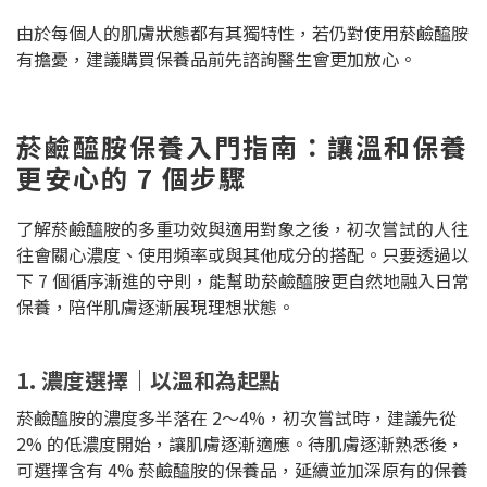
由於每個人的肌膚狀態都有其獨特性，若仍對使用菸鹼醯胺
有擔憂，建議購買保養品前先諮詢醫生會更加放心。
菸鹼醯胺保養入門指南：讓溫和保養
更安心的 7 個步驟
了解菸鹼醯胺的多重功效與適用對象之後，初次嘗試的人往
往會關心濃度、使用頻率或與其他成分的搭配。只要透過以
下 7 個循序漸進的守則，能幫助菸鹼醯胺更自然地融入日常
保養，陪伴肌膚逐漸展現理想狀態。
1. 濃度選擇｜以溫和為起點
菸鹼醯胺的濃度多半落在 2～4%，初次嘗試時，建議先從
2% 的低濃度開始，讓肌膚逐漸適應。待肌膚逐漸熟悉後，
可選擇含有 4% 菸鹼醯胺的保養品，延續並加深原有的保養