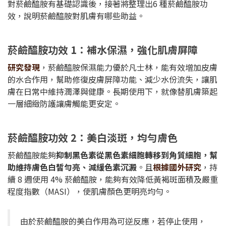
對菸鹼醯胺有基礎認識後，接著將整理出6 種菸鹼醯胺功
效，說明菸鹼醯胺對肌膚有哪些助益。
菸鹼醯胺功效 1：補水保濕，強化肌膚屏障
研究發現
，菸鹼醯胺保濕能力優於凡士林，能有效增加皮膚
的水合作用，幫助修復皮膚屏障功能、減少水份流失，讓肌
膚在日常中維持潤澤與健康。長期使用下，就像替肌膚築起
一層細緻防護讓膚觸能更安定。
菸鹼醯胺功效 2：美白淡斑，均勻膚色
菸鹼醯胺能夠
抑制黑色素從黑色素細胞轉移到角質細胞，幫
助維持膚色白皙勻亮、減緩色素沉澱
。且
根據國外研究
，持
續 8 週使用 4% 菸鹼醯胺，能夠有效降低黃褐斑面積及嚴重
程度指數（MASI），使肌膚顏色更明亮均勻。
由於菸鹼醯胺的美白作用為可逆反應，若停止使用，