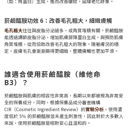
（如：角蛋白）生成，進而改善皺紋，延緩老化跡象。
菸鹼醯胺功效 6：改善毛孔粗大，細緻膚觸
毛孔粗大
往往與皮脂分泌過多，或角質堆積有關。菸鹼醯胺
能透過調節皮脂分泌、增加肌膚屏障蛋白生成，與預防肌膚
角質堆積，從而協助改善毛孔粗大的現象。隨著膚況的穩
定，皮膚毛孔會漸漸顯得更細緻，整體膚觸也更加平滑。
誰適合使用菸鹼醯胺（維他命
B3）？
菸鹼醯胺與肌膚的相容性非常高，長期以來都被視為非常安
全的保養成分，同時，根據保養品成分審查機構
CIR（Cosmetic Ingredient Review）的
實驗分析
，使用濃
度低於 5％ 的菸鹼醯胺並未產生刺激性，因此對於大多數人
來說，使用菸鹼醯胺是相對安心且溫和的。