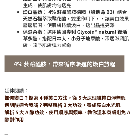
生成，使肌膚均勻透亮
煥白晶透
：
4％ 菸鹼醯胺德國（維他命 B3）
結合
天然石榴萃取鞣花酸
，雙重作用下，，讓美白效果
層層展開，使肌膚持續煥白，透出晶透亮澤
保濕柔嫩
：選用
德國專利 Glycoin® natural 復活
草多醣
，搭配
日本大、小分子玻尿酸
，深層滋潤肌
膚，賦予肌膚彈力緊緻
4% 菸鹼醯胺，帶來循序漸進的煥白旅程
延伸閱讀：
如何變白？探索 4 種美白方法，從 5 大原理維持白淨無瑕
傳明酸適合我嗎？完整解析 3 大功效，養成亮白水光肌
解析 5 大 A 醇功效、使用順序與頻率，教你溫和養膚避免 A
醇副作用