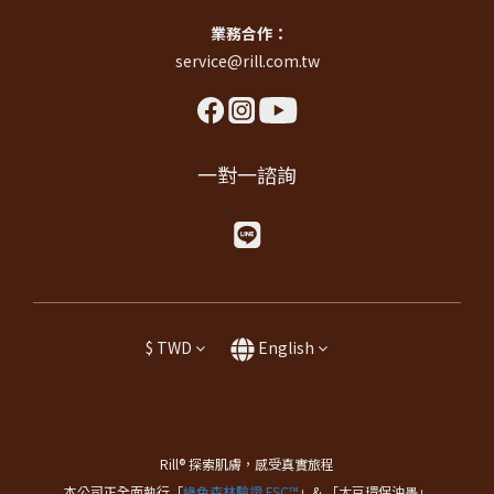
業務合作：
service@rill.com.tw
一對一諮詢
$
TWD
English
Rill® 探索肌膚，感受真實旅程
本公司正全面執行「
綠色森林驗證 FSC™
」& 「大豆環保油墨」