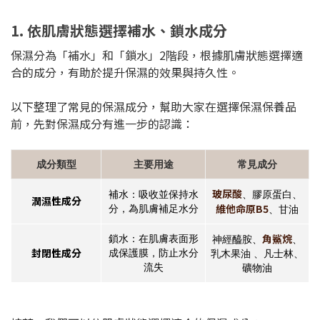
1. 依肌膚狀態選擇補水、鎖水成分
保濕分為「補水」和「鎖水」2階段，根據肌膚狀態選擇適
合的成分，有助於提升保濕的效果與持久性。
以下整理了常見的保濕成分，幫助大家在選擇保濕保養品
前，先對保濕成分有進一步的認識：
成分類型
主要用途
常見成分
玻尿酸
補水：吸收並保持水
、膠原蛋白、
潤濕性成分
維他命原B5
分，為肌膚補足水分
、甘油
角鯊烷
鎖水：在肌膚表面形
神經醯胺、
、
封閉性成分
成保護膜，防止水分
乳木果油 、凡士林、
流失
礦物油