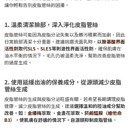
讓你輕鬆告別皮脂管絲的困擾。
1. 溫柔清潔臉部，深入淨化皮脂管絲
皮脂管絲可能因為皮脂分泌失衡以及髒污積累而加劇，因此
日常臉部清潔十分重要。建議挑選洗面乳時，
以
胺基酸界面
活性劑
取代
SLS、SLES
等刺激性界面活性劑
，確保肌膚在
油水平衡的情況下，毛孔仍被溫柔洗淨，幫助改善皮脂管絲
的過度生成。
2. 使用延緩出油的保養成分，從源頭減少皮脂
管絲生成
皮脂管絲的生成與皮脂分泌旺盛有關，若希望長期調理皮脂
健康，減少皮脂管絲的生成，建議
選擇溫和的控油成分幫助
改善，如：
金縷梅
萃取 、金盞花萃取、
菸鹼醯胺（維他命
B3）
，使肌膚在舒適的情況下，自源頭抑制皮脂管絲
。