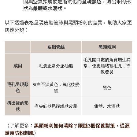
間與空氣接觸便逐漸氧化而
呈現黑色
，清出來的形
狀為
錐體或水滴狀
。
以下透過表格呈現皮脂管絲與黑頭粉刺的差異，幫助大家更
快速分辨：
皮脂管絲
黑頭粉刺
毛孔開口處的角質增生異
成因
毛囊正常分泌油脂
常，使皮脂堵塞毛孔，導
致發炎
毛孔呈現顏
灰白至淡黃色，氧化後變
黑色
色
黑
擠出後的形
有尖細狀尾端蠟狀皮脂
錐體、水滴狀
狀
（了解更多：
黑頭粉刺如何清除？跟隨3個保養對策，從源
頭預防粉刺肌
）