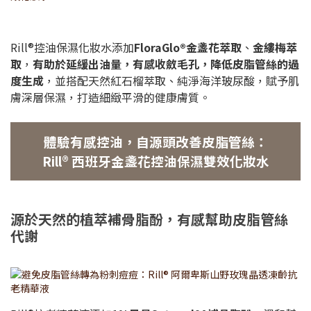
Rill®控油保濕化妝水添加
FloraGlo®金盞花萃取
、
金縷梅萃
取
，
有助於延緩出油量，有感收斂毛孔，降低皮脂管絲的過
度生成
，並搭配天然紅石榴萃取、純淨海洋玻尿酸，賦予肌
膚深層保濕，打造細緻平滑的健康膚質。
體驗有感控油，自源頭改善皮脂管絲：
Rill® 西班牙金盞花控油保濕雙效化妝水
源於天然的植萃補骨脂酚，有感幫助皮脂管絲
代謝