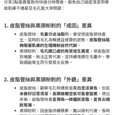
分享2點差異幫助你快速分辨兩者，避免自己過度清潔而導
致肌膚不適甚至毛孔粗大等問題：
1. 皮脂管絲與黑頭粉刺的「成因」差異
皮脂管絲：
毛囊分泌油脂
時，會促使皮脂管絲產
生，這時的毛孔為暢通且健康的狀態，
皮脂管絲能
夠隨著肌膚的生理機制自然代謝
。
黑頭粉刺：
毛孔開口處的角質增生異常
，使皮脂受
到堵塞、無法正常代謝，並持續堆積在毛囊中，導
致細菌孳生而引發發炎反應。
2. 皮脂管絲與黑頭粉刺的「外觀」差異
皮脂管絲：觀察毛孔時通常是
灰白至淡黃色
，但若
未做好日常清潔，長期接觸空氣可能會變黑
，擠出
來後，皮脂管絲會
呈現為一條蠟狀皮脂，並有尖細
狀尾端
。
黑頭粉刺：因皮脂持續積累，難以順利代謝，長時