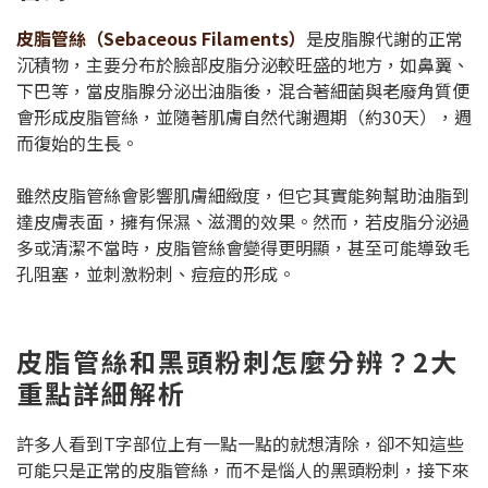
皮脂管絲（Sebaceous Filaments）
是皮脂腺代謝的正常
沉積物，主要分布於臉部皮脂分泌較旺盛的地方，如鼻翼、
下巴等，當皮脂腺分泌出油脂後，混合著細菌與老廢角質便
會形成皮脂管絲，並隨著肌膚自然代謝週期（約30天），週
而復始的生長。
雖然皮脂管絲會影響肌膚細緻度，但它其實能夠幫助油脂到
達皮膚表面，擁有保濕、滋潤的效果。然而，若皮脂分泌過
多或清潔不當時，皮脂管絲會變得更明顯，甚至可能導致毛
孔阻塞，並刺激粉刺、痘痘的形成。
皮脂管絲和黑頭粉刺怎麼分辨？2大
重點詳細解析
許多人看到T字部位上有一點一點的就想清除，卻不知這些
可能只是正常的皮脂管絲，而不是惱人的黑頭粉刺，接下來