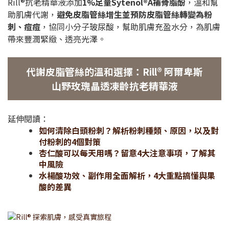
Rill®抗老精華液添加
1%足量Sytenol®A補骨脂酚
，溫和幫
助肌膚代謝，
避免皮脂管絲增生並預防皮脂管絲轉變為粉
刺、痘痘
，協同小分子玻尿酸，幫助肌膚充盈水分，為肌膚
帶來豐潤緊緻、透亮光澤。
代謝皮脂管絲的溫和選擇：Rill® 阿爾卑斯
山野玫瑰晶透凍齡抗老精華液
延伸閱讀：
如何清除白頭粉刺？解析粉刺種類、原因，以及對
付粉刺的4個對策
杏仁酸可以每天用嗎？留意4大注意事項，了解其
中風險
水楊酸功效、副作用全面解析，4大重點搞懂與果
酸的差異