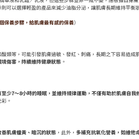
、精華液和乳霜／乳液，但這些步驟並非一成不變，應根據自身
季則可以選擇輕盈的產品來減少油脂分泌，讓肌膚長期維持平衡
4個保養步驟，給肌膚最有感的保養
）
和酸類等，可能引發肌膚過敏、發紅、刺痛，長期之下容易造成
環境傷害，持續維持健康狀態
。
有至少7～8小時的睡眠，並維持規律運動，不僅有助於肌膚自我
光彩。
改善肌膚蠟黃、暗沉的狀態
，此外，
多補充抗氧化營養，如維他