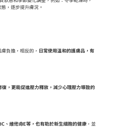
膚質狀態和季節變化調整，例如：冬季乾燥時，
狀態，逐步提升膚況。
肌膚負擔，相反的，
日常使用溫和的護膚品，有
修復，更能促進壓力釋放，減少心理壓力導致的
命C、維他命E等，也有助於新生細胞的健康
，並