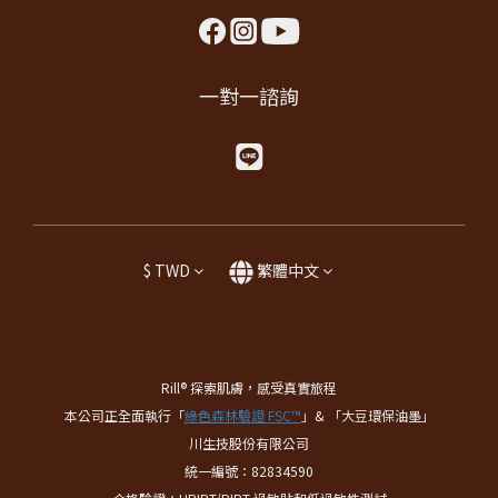
一對一諮詢
$
TWD
繁體中文
Rill® 探索肌膚，感受真實旅程
本公司正全面執行「
綠色森林驗證 FSC™
」& 「大豆環保油墨」
川生技股份有限公司
統一編號：82834590