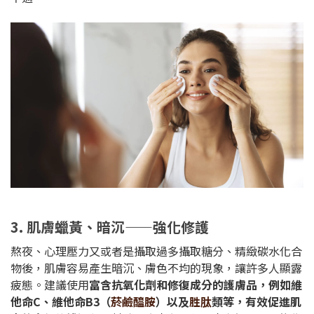
3. 肌膚蠟黃、暗沉——強化修護
熬夜、心理壓力又或者是攝取過多攝取糖分、精緻碳水化合
物後，肌膚容易產生暗沉、膚色不均的現象，讓許多人顯露
疲態。建議使用
富含抗氧化劑和修復成分的護膚品，例如維
他命C、維他命B3（
菸鹼醯胺
）以及
胜肽
類等，有效促進肌