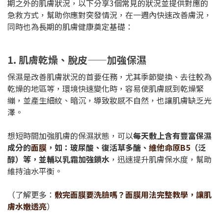
期之外的肌膚狀況，以下分享3個常見的狀況並提供對應的
急救方式，幫助你應對突發情況，在一週內快速改善膚況，
同時也為長期的肌膚健康奠定基礎：
1. 肌膚乾燥、脫皮——加強保濕
保濕是改善肌膚狀況的首要任務，尤其季節變換、去往較為
乾燥的地區等，環境快速變化時，容易使肌膚感到乾燥緊
繃，並產生細紋、暗沉，導致妝感不自然，也讓肌膚缺乏光
澤。
想短時間加強肌膚的保濕狀態，可以
每天敷上含有豐富保濕
成分的
面膜
，如：玻尿酸、復活草多醣、
維他命原B5
（泛
醇）等，並輔以乳霜加強鎖水
，迅速提升肌膚保水度，幫助
維持油水平衡。
（了解更多：
敷完面膜要洗臉嗎？面膜用法完整教學，讓肌
膚水嫩透亮
）