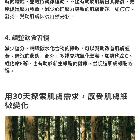
時的睡眠，並維持規律運動，不僅有助於肌膚自我修復，更
能促進壓力釋放，減少心理壓力導致的肌膚問題
，如痘痘、
發炎，幫助肌膚恢復自然光彩。
4. 調整飲食習慣
減少糖分、精緻碳水化合物的攝取，可以幫助改善肌膚蠟
黃、暗沉的狀態
，此外，
多補充抗氧化營養，如維他命C、
維他命E等，也有助於新生細胞的健康
，並促進肌膚細胞修
護。
用30天探索肌膚需求，感受肌膚細
微變化